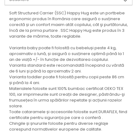
Soft Structured Carrier (SSC) Happy Hug este un portbebe
ergonomic produs în România care asigură o susținere
corectă și un confort maxim atât copilului, cât şi purtătorului,
încă de la prima purtare . SSC Happy Hug este produs în 3
variante de mărime, toate reglabile.
Varianta baby poate fi folosită cu bebeluși peste 4 kg,
aproximativ o lună, și asigură o susținere optimă până la 1
an de viață +/- în funcție de dezvoltarea copilului.
Varianta standard este recomandată începand cu vârstă
de 6 luni și până la aproximativ 2 ani.
Varianta toddler poate fi folosită pentru copii peste 86 cm
și până la 4 ani.
Materialele folosite sunt 100% bumbac certificat OEKO TEX
100, iar imprimeurile sunt creații de designer, păstrându-şi
frumusețea în urma spălărilor repetate și acțiunii razelor
solare.
Toate cataramele și accesoriile folosite sunt DURAFLEX, fiind
certificate pentru siguranța pe care o conferă .
Chingile și șnururile folosite pentru diverse reglaje
corespund normativelor europene de calitate.