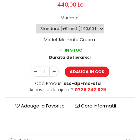
440,00 Lei
Marime
:
Model
:
Maimuțe Cream
IN STOC
Durata de livrare:
1
ADAUGA IN COS
Cod Produs:
ssc-dp-mc-std
Ai nevoie de ajutor?
0729.242.529
Adauga la Favorite
Cere informatii
Descriere