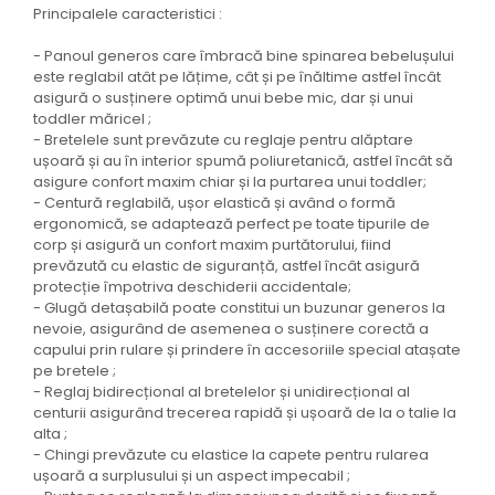
Principalele caracteristici :
- Panoul generos care îmbracă bine spinarea bebelușului
este reglabil atât pe lățime, cât și pe înăltime astfel încât
asigură o susținere optimă unui bebe mic, dar și unui
toddler măricel ;
- Bretelele sunt prevăzute cu reglaje pentru alăptare
ușoară și au în interior spumă poliuretanică, astfel încât să
asigure confort maxim chiar și la purtarea unui toddler;
- Centură reglabilă, ușor elastică și având o formă
ergonomică, se adaptează perfect pe toate tipurile de
corp și asigură un confort maxim purtătorului, fiind
prevăzută cu elastic de siguranță, astfel încât asigură
protecție împotriva deschiderii accidentale;
- Glugă detașabilă poate constitui un buzunar generos la
nevoie, asigurând de asemenea o susținere corectă a
capului prin rulare și prindere în accesoriile special atașate
pe bretele ;
- Reglaj bidirecțional al bretelelor și unidirecțional al
centurii asigurând trecerea rapidă și ușoară de la o talie la
alta ;
- Chingi prevăzute cu elastice la capete pentru rularea
ușoară a surplusului și un aspect impecabil ;