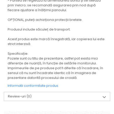
- Puntea se reglează la dimensiunea dorită și se fixează
prin Velcro; se recomandă asigurarea prin nod după
fiecare ajustare a înălțimii panoului.
OPȚIONAL, puteți achiziționa protecții bretele.
Produsul include săculeț de transport.
Acest produs este marcă înregistrată, iar copierea lui este
strict interzisă.
Specificație:
Pozele sunt cu titlu de prezentare, astfel pot exista mici
diferențe de nuanță, în funcție de setările monitorului.
Imprimeurile de pe produse pot fi diferite că încadrare, în
sensul că nu sunt încadrate identic că în imaginea de
prezentare datorită procesului de croială.
Informatii conformitate produs
Review-uri
(0)