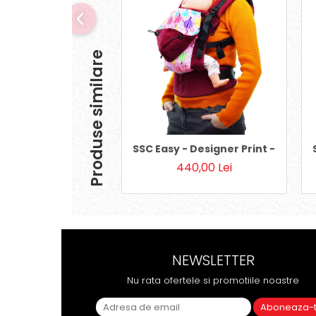
Produse similare
SSC Easy - Designer Print - Roz Ba
440,00 Lei
NEWSLETTER
Nu rata ofertele si promotiile noastre