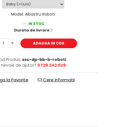
Model
:
Albastru Roboti
IN STOC
Durata de livrare:
1
ADAUGA IN COS
od Produs:
ssc-dp-bb-b-roboti
i nevoie de ajutor?
0729.242.529
a la Favorite
Cere informatii