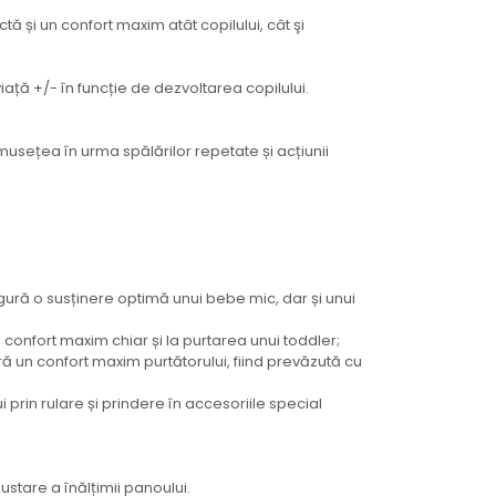
și un confort maxim atât copilului, cât şi
iață +/- în funcție de dezvoltarea copilului.
musețea în urma spălărilor repetate și acțiunii
gură o susținere optimă unui bebe mic, dar și unui
 confort maxim chiar și la purtarea unui toddler;
ă un confort maxim purtătorului, fiind prevăzută cu
rin rulare și prindere în accesoriile special
stare a înălțimii panoului.