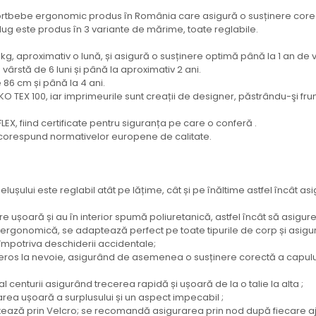
rtbebe ergonomic produs în România care asigură o susținere corectă 
Hug este produs în 3 variante de mărime, toate reglabile.
kg, aproximativ o lună, și asigură o susținere optimă până la 1 an de v
rstă de 6 luni și până la aproximativ 2 ani.
 86 cm și până la 4 ani.
KO TEX 100, iar imprimeurile sunt creații de designer, păstrându-şi fru
EX, fiind certificate pentru siguranța pe care o conferă .
je corespund normativelor europene de calitate.
ului este reglabil atât pe lățime, cât și pe înăltime astfel încât asi
e ușoară și au în interior spumă poliuretanică, astfel încât să asigure
 ergonomică, se adaptează perfect pe toate tipurile de corp și asigur
 împotriva deschiderii accidentale;
ros la nevoie, asigurând de asemenea o susținere corectă a capului p
 al centurii asigurând trecerea rapidă și ușoară de la o talie la alta ;
area ușoară a surplusului și un aspect impecabil ;
ixează prin Velcro; se recomandă asigurarea prin nod după fiecare aju