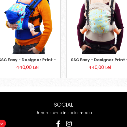
lloons, Baby
SSC Easy - Designer Print - Albastru Balloons, Baby
SSC Easy - Designer Prin
440,00 Lei
440,00 Lei
SOCIAL
Urmareste-ne in social media