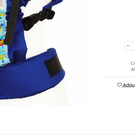
C
A
Adaug