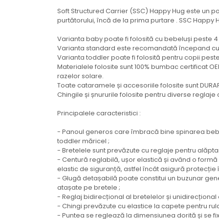
Soft Structured Carrier (SSC) Happy Hug este un po
purtătorului, încă de la prima purtare . SSC Happy 
Varianta baby poate fi folosită cu bebeluși peste 4 
Varianta standard este recomandată începand cu vâ
Varianta toddler poate fi folosită pentru copii peste
Materialele folosite sunt 100% bumbac certificat OE
razelor solare.
Toate cataramele și accesoriile folosite sunt DURAFL
Chingile și șnururile folosite pentru diverse regla
Principalele caracteristici :
- Panoul generos care îmbracă bine spinarea bebeluș
toddler măricel ;
- Bretelele sunt prevăzute cu reglaje pentru alăptar
- Centură reglabilă, ușor elastică și având o formă
elastic de siguranță, astfel încât asigură protecție
- Glugă detașabilă poate constitui un buzunar gene
atașate pe bretele ;
- Reglaj bidirecțional al bretelelor și unidirecțional
- Chingi prevăzute cu elastice la capete pentru rul
- Puntea se reglează la dimensiunea dorită și se f