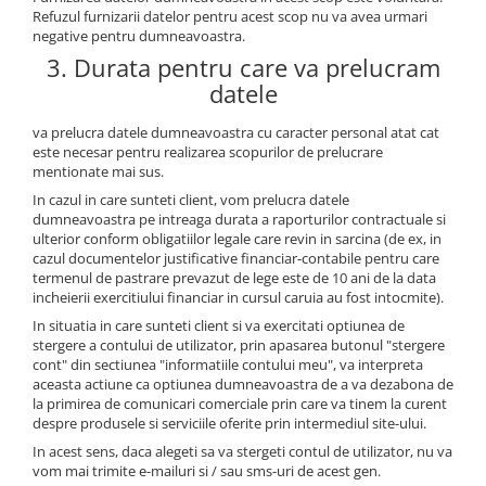
Refuzul furnizarii datelor pentru acest scop nu va avea urmari
negative pentru dumneavoastra.
3. Durata pentru care va prelucram
datele
va prelucra datele dumneavoastra cu caracter personal atat cat
este necesar pentru realizarea scopurilor de prelucrare
mentionate mai sus.
In cazul in care sunteti client, vom prelucra datele
dumneavoastra pe intreaga durata a raporturilor contractuale si
ulterior conform obligatiilor legale care revin in sarcina (de ex, in
cazul documentelor justificative financiar-contabile pentru care
termenul de pastrare prevazut de lege este de 10 ani de la data
incheierii exercitiului financiar in cursul caruia au fost intocmite).
In situatia in care sunteti client si va exercitati optiunea de
stergere a contului de utilizator, prin apasarea butonul "stergere
cont" din sectiunea "informatiile contului meu", va interpreta
aceasta actiune ca optiunea dumneavoastra de a va dezabona de
la primirea de comunicari comerciale prin care va tinem la curent
despre produsele si serviciile oferite prin intermediul site-ului.
In acest sens, daca alegeti sa va stergeti contul de utilizator, nu va
vom mai trimite e-mailuri si / sau sms-uri de acest gen.