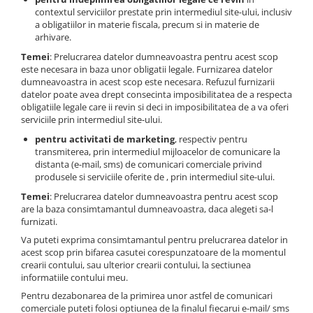
contextul serviciilor prestate prin intermediul site-ului, inclusiv
a obligatiilor in materie fiscala, precum si in materie de
arhivare.
Temei
: Prelucrarea datelor dumneavoastra pentru acest scop
este necesara in baza unor obligatii legale. Furnizarea datelor
dumneavoastra in acest scop este necesara. Refuzul furnizarii
datelor poate avea drept consecinta imposibilitatea de a respecta
obligatiile legale care ii revin si deci in imposibilitatea de a va oferi
serviciile prin intermediul site-ului.
pentru activitati de marketing
, respectiv pentru
transmiterea, prin intermediul mijloacelor de comunicare la
distanta (e-mail, sms) de comunicari comerciale privind
produsele si serviciile oferite de , prin intermediul site-ului.
Temei
: Prelucrarea datelor dumneavoastra pentru acest scop
are la baza consimtamantul dumneavoastra, daca alegeti sa-l
furnizati.
Va puteti exprima consimtamantul pentru prelucrarea datelor in
acest scop prin bifarea casutei corespunzatoare de la momentul
crearii contului, sau ulterior crearii contului, la sectiunea
informatiile contului meu.
Pentru dezabonarea de la primirea unor astfel de comunicari
comerciale puteti folosi optiunea de la finalul fiecarui e-mail/ sms