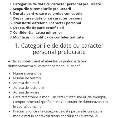
Pălării de Soare
Categoriile de date cu caracter personal prelucrate
Scopurile si temeiurile prelucrarii
Durata pentru care va prelucram datele
Dezvaluirea datelor cu caracter personal
Transferul datelor cu caracter personal
Drepturile de care beneficiati
Confidentialitatea minorilor
Modificari in politica de confidentialitate
1. Categoriile de date cu caracter
personal prelucrate
A. Daca sunteti client al site-ului, va prelucra datele
dumneavoastra cu caracter personal, cum ar fi:
Nume si prenume
Numar de telefon
Adresa de e-mail
Adresa de facturare
Adresa de livrare
Date referitoare la modul in care utilizati site-ul (de exemplu,
comportamentul /preferintele /obisnuintele dumneavoastra
in cadrul domains
Precum si orice alte categorii de date pe care le furnizati in
mod direct in contextul crearii contului de utilizator, in