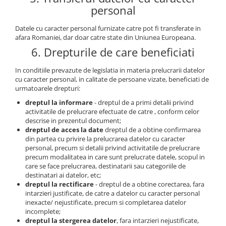
personal
Datele cu caracter personal furnizate catre pot fi transferate in
afara Romaniei, dar doar catre state din Uniunea Europeana.
6. Drepturile de care beneficiati
In conditiile prevazute de legislatia in materia prelucrarii datelor
cu caracter personal, in calitate de persoane vizate, beneficiati de
urmatoarele drepturi:
dreptul la informare
- dreptul de a primi detalii privind
activitatile de prelucrare efectuate de catre , conform celor
descrise in prezentul document;
dreptul de acces la date
dreptul de a obtine confirmarea
din partea cu privire la prelucrarea datelor cu caracter
personal, precum si detalii privind activitatile de prelucrare
precum modalitatea in care sunt prelucrate datele, scopul in
care se face prelucrarea, destinatarii sau categoriile de
destinatari ai datelor, etc;
dreptul la rectificare
- dreptul de a obtine corectarea, fara
intarzieri justificate, de catre a datelor cu caracter personal
inexacte/ nejustificate, precum si completarea datelor
incomplete;
dreptul la stergerea datelor
, fara intarzieri nejustificate,