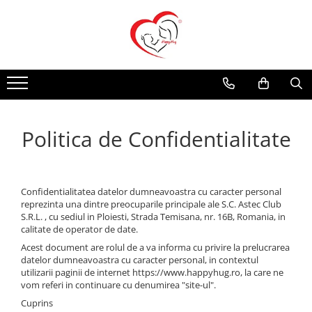
MARSUPII BEBELUSI
HAINE SI PROTECTII BABYWEARING
KIDS FASHION
ECHIPAMENT MEDICAL
ACCESORII UTILE
SSC Easy
PROTECTII DE IARNA
Botosei
Bluza Compleu
Perne Alaptare
SSC Designer Print
PONCHO POLAR
Salopeta Softshell
Bluza Compleu Bumbac Imprimat
Husa Detasabila Perna
Wrap Elastic
Bluza Compleu Designer Print
Gulere polar
Traiste
Politica de Confidentialitate
Bluza Compleu Uni
Onbu
Guler Polar Adult
Bonete Medicale
Protectii pentru bretele
Guler Polar Bebe
Boneta inalta cu prindere cu banda
Caciuli Polar
Marsupii pentru Papusi
Boneta ingusta cu prindere snur
Confidentialitatea datelor dumneavoastra cu caracter personal
Căciulițe Polar Copii
reprezinta una dintre preocuparile principale ale S.C. Astec Club
Costum Medical Unisex
Căciuli Polar Adulți
S.R.L. , cu sediul in Ploiesti, Strada Temisana, nr. 16B, Romania, in
calitate de operator de date.
Pantalon Compleu
Set Guler & Căciulă Copii
Acest document are rolul de a va informa cu privire la prelucrarea
Cagule Polar
datelor dumneavoastra cu caracter personal, in contextul
utilizarii paginii de internet https://www.happyhug.ro, la care ne
Șalvari In
vom referi in continuare cu denumirea "site-ul".
Șalvari Bumbac Imprimat
Cuprins