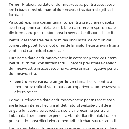
Temei
: Prelucrarea datelor dumneavoastra pentru acest scop
are la baza consimtamantul dumneavoastra, daca alegeti sa-l
furnizati.
Va puteti exprima consimtamantul pentru prelucrarea datelor in
acest scop prin completarea si bifarea casutei corespunzatoare
din formularul pentru abonarea la newsletter disponibil pe site.
Pentru dezabonarea de la primirea unor astfel de comunicari
comerciale puteti folosi optiunea de la finalul fiecarui e-mail/ sms
continand comunicari comerciale.
Furnizarea datelor dumneavoastra in acest scop este voluntara.
Refuzul furnizarii consimtamantului pentru prelucrarea datelor
dumneavoastra in acest scop nu va avea urmari negative pentru
dumneavoastra.
pentru rezolvarea plangerilor
, reclamatiilor si pentru a
monitoriza traficul si a imbunatati experienta dumneavoastra
oferita pe site.
Temei
: Prelucrarea datelor dumneavoastra pentru acest scop
are la baza interesul legitim al [detinatorul website-ului] de a
asigura functionarea corecta a site-ului, precum si pentru a
imbunatati permanent experienta vizitatorilor site-ului, inclusiv
prin solutionarea diferitelor comentarii, intrebari sau reclamatii.
Furnizarea datelor dumneavoastra in acest scop este voluntara.