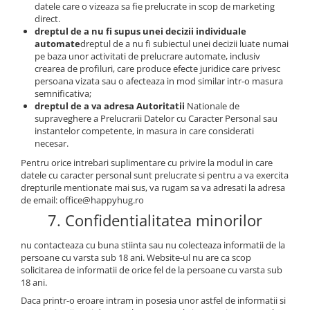
datele care o vizeaza sa fie prelucrate in scop de marketing
direct.
dreptul de a nu fi supus unei decizii individuale
automate
dreptul de a nu fi subiectul unei decizii luate numai
pe baza unor activitati de prelucrare automate, inclusiv
crearea de profiluri, care produce efecte juridice care privesc
persoana vizata sau o afecteaza in mod similar intr-o masura
semnificativa;
dreptul de a va adresa Autoritatii
Nationale de
supraveghere a Prelucrarii Datelor cu Caracter Personal sau
instantelor competente, in masura in care considerati
necesar.
Pentru orice intrebari suplimentare cu privire la modul in care
datele cu caracter personal sunt prelucrate si pentru a va exercita
drepturile mentionate mai sus, va rugam sa va adresati la adresa
de email: office@happyhug.ro
7. Confidentialitatea minorilor
nu contacteaza cu buna stiinta sau nu colecteaza informatii de la
persoane cu varsta sub 18 ani. Website-ul nu are ca scop
solicitarea de informatii de orice fel de la persoane cu varsta sub
18 ani.
Daca printr-o eroare intram in posesia unor astfel de informatii si