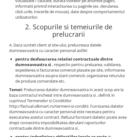
vizualizate / cautate, durata vizitelor pe anumite pagini,
informatii privind interactiunea cu paginile (ex. derularea,
click-urile, trecerile de mouse), date despre comportamentul
utilizatorilor.
2. Scopurile si temeiurile de
prelucrarii
A. Daca sunteti client al site-ului, prelucreaza datele
dumneavoastra cu caracter personal astfel:
pentru desfasurarea relatiei contractuale dintre
dumneavoastra si
, respectiv pentru preluarea, validarea,
expedierea si facturarea comenzii plasate pe site, informarea
dumneavoastra asupra starii comenzii, organizarea returului
de produse comandate etc.
Temei:
Prelucrarea datelor dumneavoastra in acest scop are la
baza contractul incheiat intre dumneavoastra si , definit in
cuprinsul Termenelor si Conditiilor
http://factual.silkmart.ro/termeni-si-conditii. Furnizarea datelor
dumneavoastra cu caracter personal este necesara pentru
executarea acestui contract. Refuzul furnizarii datelor poate avea
drept consecinta imposibilitatea derularii raporturilor
contractuale dintre dumneavoastra si .
pentru indeplinirea obligatiilor legale ce revin
in