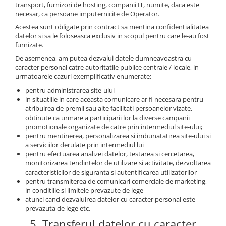
transport, furnizori de hosting, companii IT, numite, daca este
necesar, ca persoane imputernicite de Operator.
Acestea sunt obligate prin contract sa mentina confidentialitatea
datelor si sa le foloseasca exclusiv in scopul pentru care le-au fost
furnizate.
De asemenea, am putea dezvalui datele dumneavoastra cu
caracter personal catre autoritatile publice centrale / locale, in
urmatoarele cazuri exemplificativ enumerate:
pentru administrarea site-ului
in situatiile in care aceasta comunicare ar fi necesara pentru
atribuirea de premii sau alte facilitati persoanelor vizate,
obtinute ca urmare a participarii lor la diverse campanii
promotionale organizate de catre prin intermediul site-ului;
pentru mentinerea, personalizarea si imbunatatirea site-ului si
a serviciilor derulate prin intermediul lui
pentru efectuarea analizei datelor, testarea si cercetarea,
monitorizarea tendintelor de utilizare si activitate, dezvoltarea
caracteristicilor de siguranta si autentificarea utilizatorilor
pentru transmiterea de comunicari comerciale de marketing,
in conditiile si limitele prevazute de lege
atunci cand dezvaluirea datelor cu caracter personal este
prevazuta de lege etc.
5. Transferul datelor cu caracter