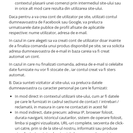
contextul plasarii unei comenzi prin intermediul site-ului sau
in orice alt mod care rezulta din utilizarea site-ului.
Daca pentru a va crea cont de utilizator pe site, utilizati contul
dumneavoastra de Facebook sau Google, va prelucra
urmatoarele date publice de profil afisate de aplicatiile
respective: nume utilizator, adresa de e-mail.
In cazul in care alegeti sa va creati cont de utilizator doar inainte
de a finaliza comanda unui produs disponibil pe site, se va solicita
adresa dumneavoastra de e-mail in baza careia va fi creat
automat un cont.
In cazul in care nu finalizati comanda, adresa de e-mail si celelalte
date furnizate nu vor fi stocate de , iar contul creat va fi sters
automat.
B. Daca sunteti vizitator al site-ului, va prelucra datele
dumneavoastra cu caracter personal pe care le furnizati:
In mod direct in contextul utilizarii site-ului, cum ar fi datele
pe care le furnizati in cadrul sectiunii de contact / intrebari /
reclamatii, in masura in care ne contactati in acest fel
In mod indirect, date precum: adresa IP, browser folosit,
durata navigarii, istoricul cautarilor, sistem de operare folosit,
limba si pagini vizualizate, URL-uri complete, secventa de click-
uri catre, prin si de la site-ul nostru, informatii sau produse