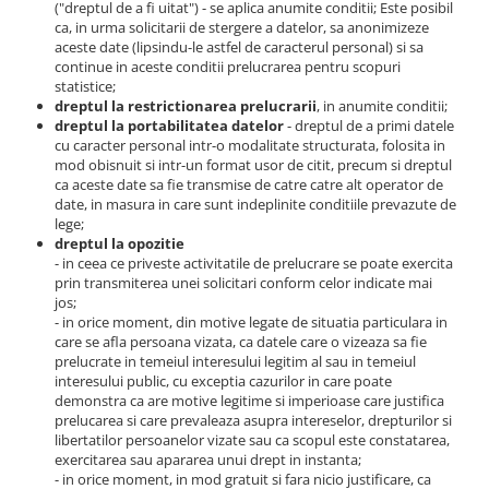
("dreptul de a fi uitat") - se aplica anumite conditii; Este posibil
ca, in urma solicitarii de stergere a datelor, sa anonimizeze
aceste date (lipsindu-le astfel de caracterul personal) si sa
continue in aceste conditii prelucrarea pentru scopuri
statistice;
dreptul la restrictionarea prelucrarii
, in anumite conditii;
dreptul la portabilitatea datelor
- dreptul de a primi datele
cu caracter personal intr-o modalitate structurata, folosita in
mod obisnuit si intr-un format usor de citit, precum si dreptul
ca aceste date sa fie transmise de catre catre alt operator de
date, in masura in care sunt indeplinite conditiile prevazute de
lege;
dreptul la opozitie
- in ceea ce priveste activitatile de prelucrare se poate exercita
prin transmiterea unei solicitari conform celor indicate mai
jos;
- in orice moment, din motive legate de situatia particulara in
care se afla persoana vizata, ca datele care o vizeaza sa fie
prelucrate in temeiul interesului legitim al sau in temeiul
interesului public, cu exceptia cazurilor in care poate
demonstra ca are motive legitime si imperioase care justifica
prelucarea si care prevaleaza asupra intereselor, drepturilor si
libertatilor persoanelor vizate sau ca scopul este constatarea,
exercitarea sau apararea unui drept in instanta;
- in orice moment, in mod gratuit si fara nicio justificare, ca