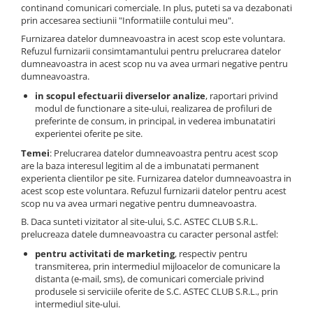
continand comunicari comerciale. In plus, puteti sa va dezabonati
prin accesarea sectiunii "Informatiile contului meu".
Furnizarea datelor dumneavoastra in acest scop este voluntara.
Refuzul furnizarii consimtamantului pentru prelucrarea datelor
dumneavoastra in acest scop nu va avea urmari negative pentru
dumneavoastra.
in scopul efectuarii diverselor analize
, raportari privind
modul de functionare a site-ului, realizarea de profiluri de
preferinte de consum, in principal, in vederea imbunatatiri
experientei oferite pe site.
Temei
: Prelucrarea datelor dumneavoastra pentru acest scop
are la baza interesul legitim al de a imbunatati permanent
experienta clientilor pe site. Furnizarea datelor dumneavoastra in
acest scop este voluntara. Refuzul furnizarii datelor pentru acest
scop nu va avea urmari negative pentru dumneavoastra.
B. Daca sunteti vizitator al site-ului, S.C. ASTEC CLUB S.R.L.
prelucreaza datele dumneavoastra cu caracter personal astfel:
pentru activitati de marketing
, respectiv pentru
transmiterea, prin intermediul mijloacelor de comunicare la
distanta (e-mail, sms), de comunicari comerciale privind
produsele si serviciile oferite de S.C. ASTEC CLUB S.R.L., prin
intermediul site-ului.