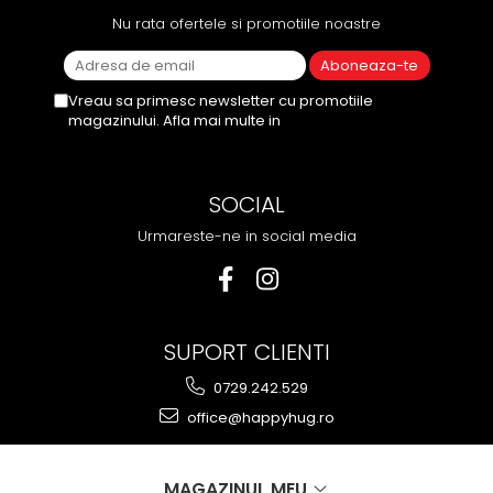
Pălării de Soare
Nu rata ofertele si promotiile noastre
Vreau sa primesc newsletter cu promotiile
magazinului. Afla mai multe in
Politica de
Confidentialitate
SOCIAL
Urmareste-ne in social media
SUPORT CLIENTI
0729.242.529
office@happyhug.ro
MAGAZINUL MEU