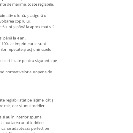
nte de mărime, toate reglabile.
ximativ o lună, și asigură o
voltarea copilului.
6 luni și până la aproximativ 2
i până la 4 ani.
 100, iar imprimeurile sunt
lor repetate și acțiunii razelor
nd certificate pentru siguranța pe
spund normativelor europene de
 reglabil atât pe lățime, cât și
be mic, dar și unui toddler
ă și au în interior spumă
 la purtarea unui toddler;
mică, se adaptează perfect pe