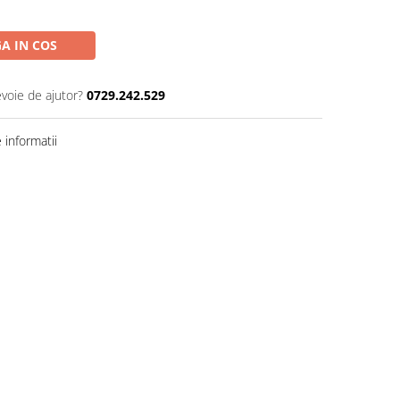
A IN COS
evoie de ajutor?
0729.242.529
informatii