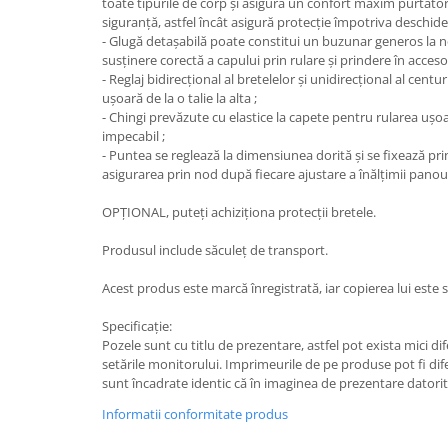
toate tipurile de corp și asigură un confort maxim purtătoru
siguranță, astfel încât asigură protecție împotriva deschider
- Glugă detașabilă poate constitui un buzunar generos la
susținere corectă a capului prin rulare și prindere în accesor
- Reglaj bidirecțional al bretelelor și unidirecțional al centu
ușoară de la o talie la alta ;
- Chingi prevăzute cu elastice la capete pentru rularea ușoa
impecabil ;
- Puntea se reglează la dimensiunea dorită și se fixează pr
asigurarea prin nod după fiecare ajustare a înălțimii panoul
OPȚIONAL, puteți achiziționa protecții bretele.
Produsul include săculeț de transport.
Acest produs este marcă înregistrată, iar copierea lui este st
Specificație:
Pozele sunt cu titlu de prezentare, astfel pot exista mici di
setările monitorului. Imprimeurile de pe produse pot fi dife
sunt încadrate identic că în imaginea de prezentare datorit
Informatii conformitate produs