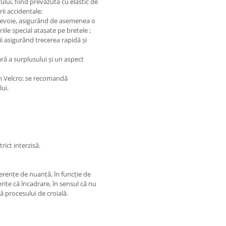
lui, fiind prevăzută cu elastic de
ii accidentale;
 nevoie, asigurând de asemenea o
iile special atașate pe bretele ;
rii asigurând trecerea rapidă și
ră a surplusului și un aspect
in Velcro; se recomandă
ui.
rict interzisă.
ferențe de nuanță, în funcție de
rite că încadrare, în sensul că nu
ă procesului de croială.