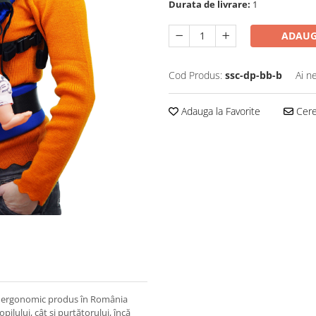
Durata de livrare:
1
ADAUG
Cod Produs:
ssc-dp-bb-b
Ai n
Adauga la Favorite
Cere 
e ergonomic produs în România
ilului, cât şi purtătorului, încă