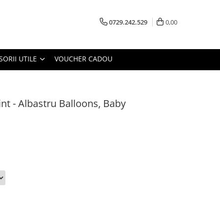
0729.242.529
0,00
SORII UTILE
VOUCHER CADOU
int - Albastru Balloons, Baby