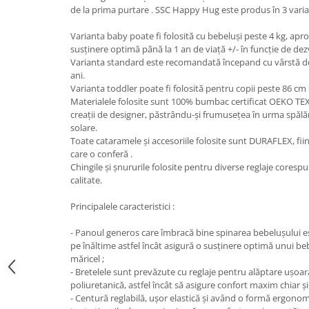
de la prima purtare . SSC Happy Hug este produs în 3 varia
Varianta baby poate fi folosită cu bebeluși peste 4 kg, apro
susținere optimă până la 1 an de viață +/- în funcție de dez
Varianta standard este recomandată începand cu vârstă de 
ani.
Varianta toddler poate fi folosită pentru copii peste 86 cm ș
Materialele folosite sunt 100% bumbac certificat OEKO TEX
creații de designer, păstrându-şi frumusețea în urma spălări
solare.
Toate cataramele și accesoriile folosite sunt DURAFLEX, fii
care o conferă .
Chingile și șnururile folosite pentru diverse reglaje core
calitate.
Principalele caracteristici :
- Panoul generos care îmbracă bine spinarea bebelușului este
pe înăltime astfel încât asigură o susținere optimă unui be
măricel ;
- Bretelele sunt prevăzute cu reglaje pentru alăptare ușoar
poliuretanică, astfel încât să asigure confort maxim chiar și
- Centură reglabilă, ușor elastică și având o formă ergono