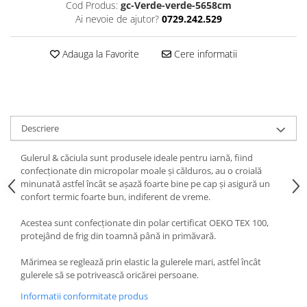
Cod Produs:
gc-Verde-verde-5658cm
Ai nevoie de ajutor?
0729.242.529
Adauga la Favorite
Cere informatii
Descriere
Gulerul & căciula sunt produsele ideale pentru iarnă, fiind
confecționate din micropolar moale și călduros, au o croială
minunată astfel încât se așază foarte bine pe cap și asigură un
confort termic foarte bun, indiferent de vreme.
Acestea sunt confecționate din polar certificat OEKO TEX 100,
protejând de frig din toamnă până in primăvară.
Mărimea se reglează prin elastic la gulerele mari, astfel încât
gulerele să se potrivească oricărei persoane.
Informatii conformitate produs