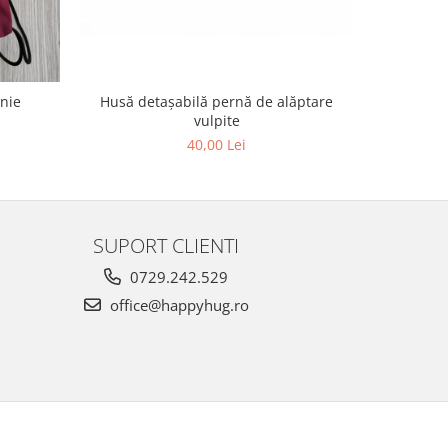
nnie
Husă detașabilă pernă de alăptare
Husă detaș
vulpite
40,00 Lei
SUPORT CLIENTI
0729.242.529
office@happyhug.ro