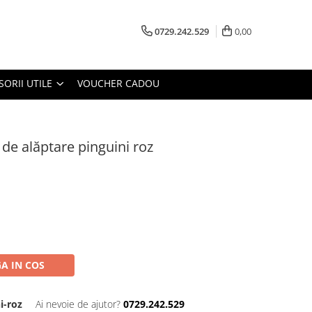
0729.242.529
0,00
SORII UTILE
VOUCHER CADOU
de alăptare pinguini roz
A IN COS
i-roz
Ai nevoie de ajutor?
0729.242.529