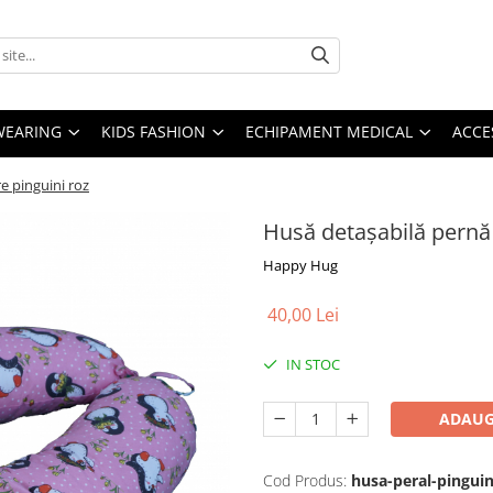
YWEARING
KIDS FASHION
ECHIPAMENT MEDICAL
ACCE
e pinguini roz
Husă detașabilă pernă 
Happy Hug
40,00 Lei
IN STOC
ADAUG
Cod Produs:
husa-peral-pinguin