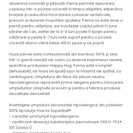
devenind comodă și plăcută. Perna permite așezarea
copilului într-o poziție corectă în timpul alăptării, eliberând
brațele și reducând încordarea coloanei vertebrale,
precum și durerile mușchilor spatelui. Perna nu este doar o
pernă pentru alăptare, ea însoțește copilul până în jurul
vârstei de 1 an, astfel de la 3-4 luni poate fi sprijin pentru
cățărare și peste 6-7 luni este suport pentru o poziție
corectă atunci când bebe stă în șezut și se joacă.
Husa pernei este confecționată din bumbac 100% și vine
într-o gamă variată de culori cu diverse imprimeuri vesele,
specifice produselor Happy Hug. Perna este complet
dehusabilă, iar husa se spală ușor la mașînă de spălat, cu
centrifugare; Umplutura din fibre de silicon neutru,
hipoalergenice reprezintă prima alegere pentru înlocuirea
umpluturilor obişnuite precum şi pentru a fabrica produse
decalitate deosebită.
Avantajele umpluturii siliconizate hipoalergice din poliester
100% tip biluţe marca SuperBall®️:
- caracter pronunţat hypoallergenic
- certificare absenţa substanţelor periculoase OEKO-TEX®️
100 (clasa I)