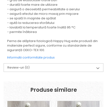
- grad de elasticitate foarte bun
- durată foarte mare de utilizare
- asigură o deosebită permeabilitate a aerului
- asigură efectul de micro masaj prin mişcare
- se spală în maşinile de spălat
- ajută la reducerea sforăitului
- lavabilă la temperatură foarte înaltă 95 °C
- permite înălbirea
Perna de alăptare fiziologică Happy Hug este produsă din
materiale perfect sigure, conforme cu standardele de
siguranță OEKO-TEX 100.
Informatii conformitate produs
Review-uri
(0)
Produse similare