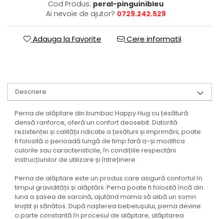
Cod Produs:
peral-pinguinibleu
Ai nevoie de ajutor?
0729.242.529
Adauga la Favorite
Cere informatii
Descriere
Perna de alăptare din bumbac Happy Hug cu țesătură
densă ranforce, oferă un confort deosebit. Datorită
rezistenței și calității ridicate a țesăturii și imprimării, poate
fi folosită o perioadă lungă de timp fară a-și modifica
culorile sau caracteristicile, în condițiile respectării
instrucțiunilor de utilizare și întreținere.
Perna de alăptare este un produs care asigură confortul în
timpul gravidității și alăptării. Perna poate fi folosită încă din
luna a șasea de sarcină, ajutând mama să aibă un somn
liniștit și sănătos. După nașterea bebelușului, perna devine
o parte constantă în procesul de alăptare, alăptarea