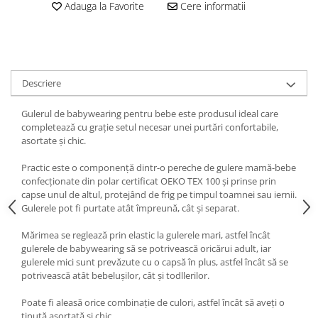
Adauga la Favorite
Cere informatii
Descriere
Gulerul de babywearing pentru bebe este produsul ideal care
completează cu grație setul necesar unei purtări confortabile,
asortate și chic.
Practic este o componență dintr-o pereche de gulere mamă-bebe
confecționate din polar certificat OEKO TEX 100 și prinse prin
capse unul de altul, protejând de frig pe timpul toamnei sau iernii.
Gulerele pot fi purtate atât împreună, cât și separat.
Mărimea se reglează prin elastic la gulerele mari, astfel încât
gulerele de babywearing să se potrivească oricărui adult, iar
gulerele mici sunt prevăzute cu o capsă în plus, astfel încât să se
potrivească atât bebelușilor, cât și todllerilor.
Poate fi aleasă orice combinație de culori, astfel încât să aveți o
ținută asortată și chic.