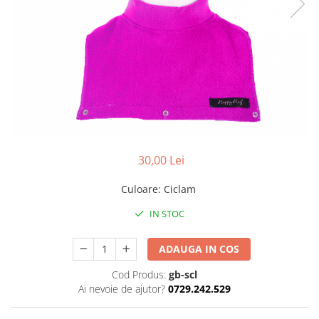
Pălării de Soare
30,00 Lei
Culoare
:
Ciclam
IN STOC
ADAUGA IN COS
Cod Produs:
gb-scl
Ai nevoie de ajutor?
0729.242.529