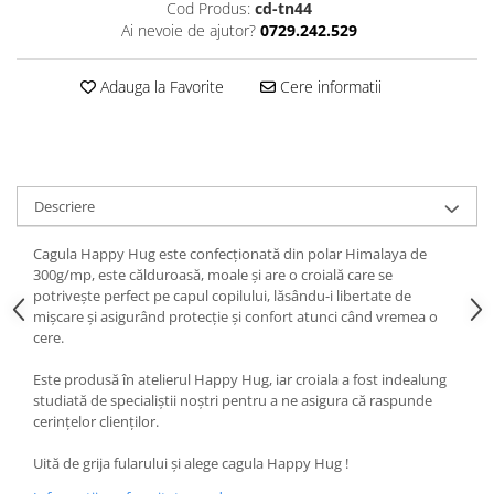
Cod Produs:
cd-tn44
Ai nevoie de ajutor?
0729.242.529
Adauga la Favorite
Cere informatii
Descriere
Cagula Happy Hug este confecționată din polar Himalaya de
300g/mp, este călduroasă, moale și are o croială care se
potrivește perfect pe capul copilului, lăsându-i libertate de
mișcare și asigurând protecție și confort atunci când vremea o
cere.
Este produsă în atelierul Happy Hug, iar croiala a fost indealung
studiată de specialiștii noștri pentru a ne asigura că raspunde
cerințelor clienților.
Uită de grija fularului și alege cagula Happy Hug !