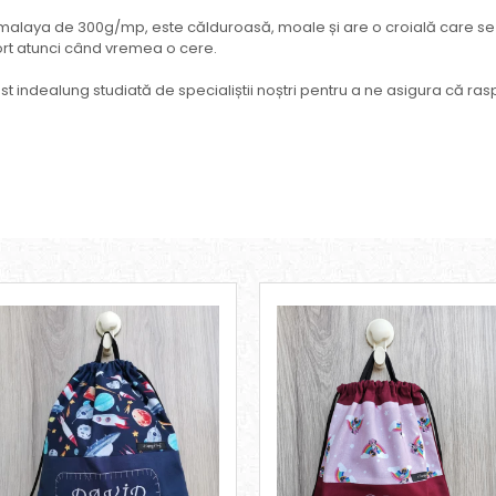
alaya de 300g/mp, este călduroasă, moale și are o croială care se po
fort atunci când vremea o cere.
st indealung studiată de specialiștii noștri pentru a ne asigura că rasp