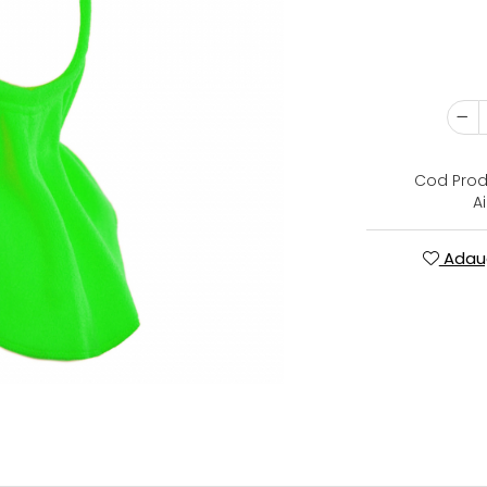
Cod Prod
A
Adaug