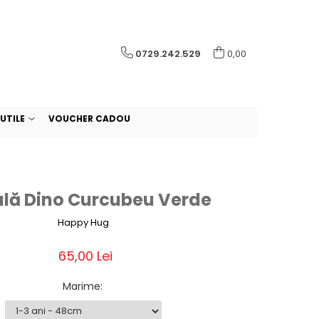
0729.242.529
0,00
UTILE
VOUCHER CADOU
lă Dino Curcubeu Verde
Happy Hug
65,00 Lei
Marime
: