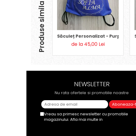
Produse similare
Săculeț Personalizat - Purple Fair
de la 45,00 Lei
NEWSLETTER
Nu rata ofertele si promotiile noastre
Vreau sa primesc newsletter cu promotiile
magazinului. Afla mai multe in
Politica de
Confidentialitate