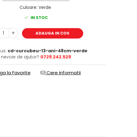
Culoare
:
Verde
IN STOC
ADAUGA IN COS
us:
cd-curcubeu-13-ani-48cm-verde
i nevoie de ajutor?
0729.242.529
a la Favorite
Cere informatii