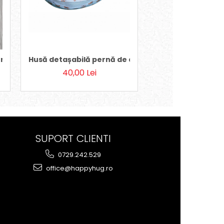
nnie
Husă detașabilă pernă de alăptare vulpite
Husă detașabilă p
40,00 Lei
40,00 Lei
SUPORT CLIENTI
0729.242.529
office@happyhug.ro