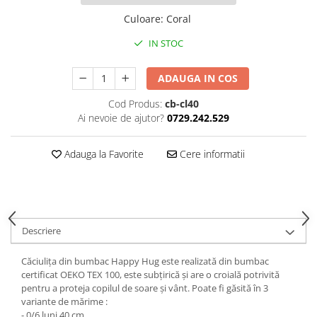
Culoare
:
Coral
IN STOC
ADAUGA IN COS
Cod Produs:
cb-cl40
Ai nevoie de ajutor?
0729.242.529
Adauga la Favorite
Cere informatii
Descriere
Căciulița din bumbac Happy Hug este realizată din bumbac
certificat OEKO TEX 100, este subțirică și are o croială potrivită
pentru a proteja copilul de soare și vânt. Poate fi găsită în 3
variante de mărime :
- 0/6 luni 40 cm