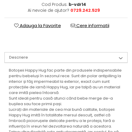
Cod Produs:
b-vdr14
Ai nevoie de ajutor?
0729.242.529
Adauga la Favorite
Cere informatii
Descriere
Botoșeii Happy Hug fac parte din produsele indispensabile
pentru bebeluși în sezonul rece. Sunt din polar antipilling la
interior și fâş impermeabil la exterior, exact cum sunt
protecțiile de iarnă Happy Hug, iar pe talpă au un material
care imită pielea întoarsă.
Sunt ideali pentru casă atunci când bebe merge de-a
bușilea sau face primii pași.
Lucrați din materiale de cea mai bună calitate, botoșeii
Happy Hug imită în totalitate mersul desculț, astfel că
îmbracă piciorușele delicate pentru a le proteja, fară a
influența în vreun fel dezvoltarea naturală a acestora.
Talpa ultra-flexibilă este anti-derapantă, iar copilul, fie că