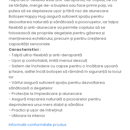
se târăște, merge de-a bușilea sau face primii pași, va
putea să se deplaseze ușor și fără risc de alunecare.
Botoșeii Happy Hug asigură suficient spațiu pentru
dezvoltarea naturală și sănătoasă a piciorușelor, iar talpa
flexibilă și anti-alunecare va permite copilului să se
folosească de propriile degețele pentru găsirea și
menținerea echilibrului, precum și pentru creșterea
capacității senzoriale.
Caracteristici :
- Talpă ultra-flexibilă și anti-derapantă
- Ușori și confortabili, imită mersul desculț
- Sistem de închidere cu capse pentru o încălțare ușoară
și fixare, astfel încât botoșeii să rămână în siguranță la locul
lor
- Vârful asigură suficient spațiu pentru dezvoltarea
sănătoasă a degetelor
- Protecție la împiedicare și alunecare
- Asigură mișcarea naturală a picioarelor pentru
deprinderea unui mers stabil și sănătos
- Practici și ușor de întreținut
- Utilizare la interior
Informatii conformitate produs