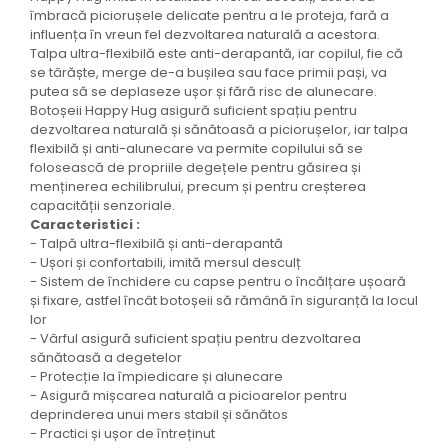
îmbracă piciorușele delicate pentru a le proteja, fară a
influența în vreun fel dezvoltarea naturală a acestora.
Talpa ultra-flexibilă este anti-derapantă, iar copilul, fie că
se târăște, merge de-a bușilea sau face primii pași, va
putea să se deplaseze ușor și fără risc de alunecare.
Botoșeii Happy Hug asigură suficient spațiu pentru
dezvoltarea naturală și sănătoasă a piciorușelor, iar talpa
flexibilă și anti-alunecare va permite copilului să se
folosească de propriile degețele pentru găsirea și
menținerea echilibrului, precum și pentru creșterea
capacității senzoriale.
Caracteristici :
- Talpă ultra-flexibilă și anti-derapantă
- Ușori și confortabili, imită mersul desculț
- Sistem de închidere cu capse pentru o încălțare ușoară
și fixare, astfel încât botoșeii să rămână în siguranță la locul
lor
- Vârful asigură suficient spațiu pentru dezvoltarea
sănătoasă a degetelor
- Protecție la împiedicare și alunecare
- Asigură mișcarea naturală a picioarelor pentru
deprinderea unui mers stabil și sănătos
- Practici și ușor de întreținut