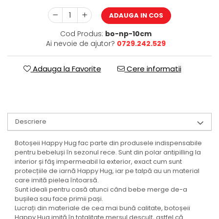
ADAUGA IN COS
Cod Produs:
bo-np-10cm
Ai nevoie de ajutor?
0729.242.529
Adauga la Favorite
Cere informatii
Descriere
Botoșeii Happy Hug fac parte din produsele indispensabile
pentru bebeluși în sezonul rece. Sunt din polar antipilling la
interior și fâş impermeabil la exterior, exact cum sunt
protecțiile de iarnă Happy Hug, iar pe talpă au un material
care imită pielea întoarsă.
Sunt ideali pentru casă atunci când bebe merge de-a
bușilea sau face primii pași.
Lucrați din materiale de cea mai bună calitate, botoșeii
Happy Hug imită în totalitate mersul desculț, astfel că