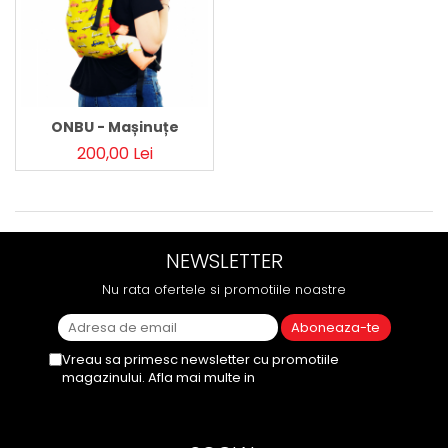
Pălării de Soare
ONBU - Mașinuțe
200,00 Lei
NEWSLETTER
Nu rata ofertele si promotiile noastre
Vreau sa primesc newsletter cu promotiile
magazinului. Afla mai multe in
Politica de
Confidentialitate