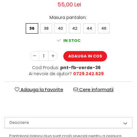
55,00 Lei
Masura pantalon
:
36
38
40
42
44
46
IN STOC
ADAUGA IN COS
Cod Produs:
pnt-fb-verde-36
Ai nevoie de ajutor?
0729.242.529
Adauga la Favorite
Cere informatii
Descriere
Pantalonii Happy Hug sunt croiți special pentru a asigura