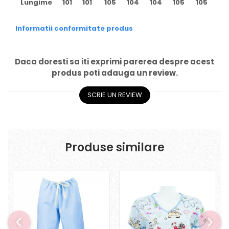
Lungime
101
101
105
104
104
105
105
Informatii conformitate produs
Daca doresti sa iti exprimi parerea despre acest
produs poti adauga un review.
SCRIE UN REVIEW
Produse similare