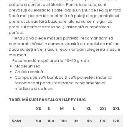
calitate și confort purtătorilor. Pentru lejeritate, sunt
prevăzuți cu elastic la spate, dar și un șnur de reglaj în față.
Dacă mai punem la socoteală că puteți alege pantalonul
preferat cu sau fără buzunare, atunci suntem siguri că
produsul perfect este la noi și așteaptă cumpărătorul
perfect.
Pentru a vă alege măsura potrivită, recomandăm să
comparați măsurile dumneavoastră cu tabelul de măsuri.
Dacă sunteți între măsuri, recomandăm alegerea măsurii
mai mari.
Recomandăm spălarea la 40-60 grade.
Model unisex
Croiala conică
Compoziție 35% bumbac & 65% poliester, material
recomandat pentru realizarea echipamentelor
medicale și de lucru.
TABEL MĂSURI PANTALON HAPPY HUG
XS
S
M
L
XL
2XL
3XL
Șold
94
100
106
112
116
118
120