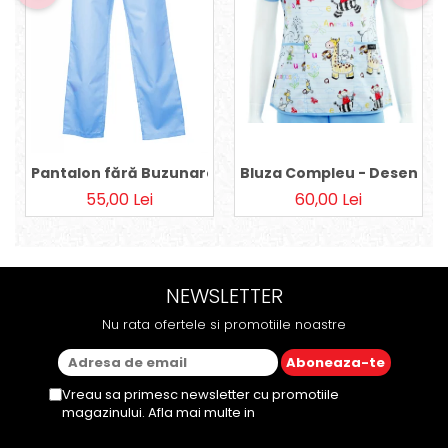
Pantalon fără Buzunare - Bleu 36
Bluza Compleu - Desene pe
55,00 Lei
60,00 Lei
NEWSLETTER
Nu rata ofertele si promotiile noastre
Vreau sa primesc newsletter cu promotiile
magazinului. Afla mai multe in
Politica de
Confidentialitate