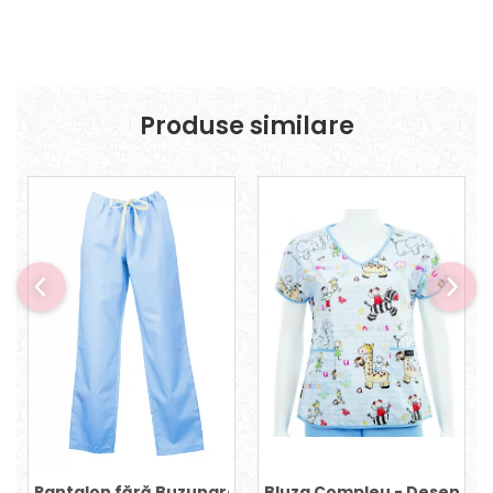
Produse similare
Pantalon fără Buzunare - Bleu 36
Bluza Compleu - Desene pe