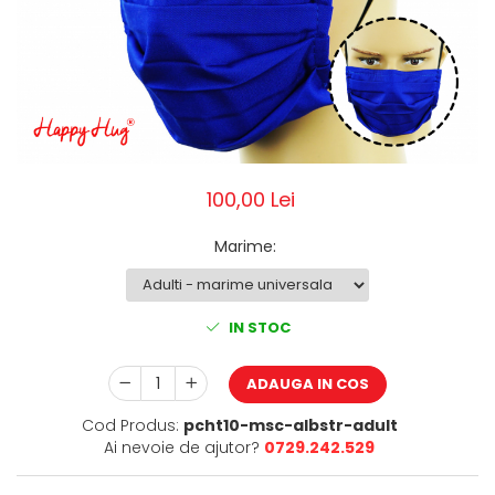
Pălării de Soare
100,00 Lei
Marime
:
IN STOC
ADAUGA IN COS
Cod Produs:
pcht10-msc-albstr-adult
Ai nevoie de ajutor?
0729.242.529