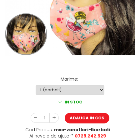
Pălării de Soare
Marime
:
IN STOC
ADAUGA IN COS
Cod Produs:
msc-zaneflori-lbarbati
Ai nevoie de ajutor?
0729.242.529