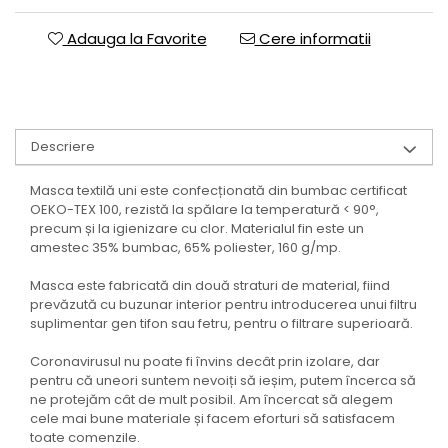
Adauga la Favorite
Cere informatii
Descriere
Masca textilă uni este confecționată din bumbac certificat
OEKO-TEX 100, rezistă la spălare la temperatură < 90°,
precum și la igienizare cu clor. Materialul fin este un
amestec 35% bumbac, 65% poliester, 160 g/mp.
Masca este fabricată din două straturi de material, fiind
prevăzută cu buzunar interior pentru introducerea unui filtru
suplimentar gen tifon sau fetru, pentru o filtrare superioară.
Coronavirusul nu poate fi învins decât prin izolare, dar
pentru că uneori suntem nevoiți să ieșim, putem încerca să
ne protejăm cât de mult posibil. Am încercat să alegem
cele mai bune materiale și facem eforturi să satisfacem
toate comenzile.