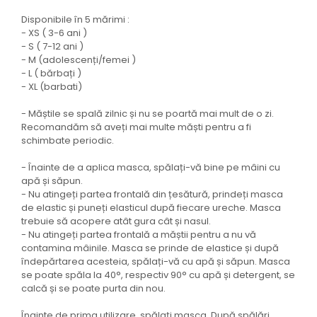
Disponibile în 5 mărimi :
- XS ( 3-6 ani )
- S ( 7-12 ani )
- M (adolescenți/femei )
- L ( bărbați )
- XL (barbati)
- Măștile se spală zilnic și nu se poartă mai mult de o zi.
Recomandăm să aveți mai multe măști pentru a fi
schimbate periodic.
- Înainte de a aplica masca, spălați-vă bine pe mâini cu
apă și săpun.
- Nu atingeți partea frontală din țesătură, prindeți masca
de elastic și puneți elasticul după fiecare ureche. Masca
trebuie să acopere atât gura cât și nasul.
- Nu atingeți partea frontală a măștii pentru a nu vă
contamina mâinile. Masca se prinde de elastice și după
îndepărtarea acesteia, spălați-vă cu apă și săpun. Masca
se poate spăla la 40°, respectiv 90° cu apă și detergent, se
calcă și se poate purta din nou.
Înainte de prima utilizare, spălați masca. După spălări