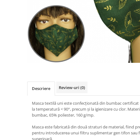
Pălării de Soare
Review-uri
(0)
Descriere
Masca textilă uni este confecționată din bumbac certificat
la temperatură < 90°, precum și la igienizare cu clor. Mater
bumbac, 65% poliester, 160 g/mp.
Masca este fabricată din două straturi de material, fiind p
pentru introducerea unui filtru suplimentar gen tifon sau fe
superioară.