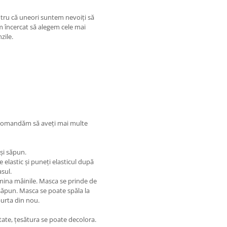
ntru că uneori suntem nevoiți să
m încercat să alegem cele mai
zile.
 Recomandăm să aveți mai multe
 și săpun.
 elastic și puneți elasticul după
sul.
amina mâinile. Masca se prinde de
 săpun. Masca se poate spăla la
purta din nou.
tate, țesătura se poate decolora.