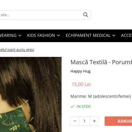
YWEARING
KIDS FASHION
ECHIPAMENT MEDICAL
ACCE
lul pacii auriu ergo
Mască Textilă - Porumb
Happy Hug
15,00 Lei
Marime
:
M (adolescenti/femei)
IN STOC
ADAUG