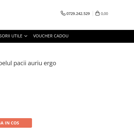
0729.242.529
0,00
SORII UTILE
VOUCHER CADOU
elul pacii auriu ergo
A IN COS