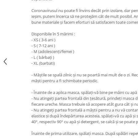
Coronavirusul nu poate fi învins decât prin izolare, dar pe
ieșim, putem încerca să ne protejăm cât de mult posibil. A
bune materiale și facem eforturi să satisfacem toate comen
Disponibile în 5 mărimi :
- XS ( 3-6 ani )
- S ( 7-12 ani )
- M (adolescenți/femei )
- L ( bărbați )
- XL (barbati)
- Măștile se spală zilnic și nu se poartă mai mult de o zi.
măști pentru a fi schimbate periodic.
- Înainte de a aplica masca, spălați-vă bine pe mâini cu apă
- Nu atingeți partea frontală din țesătură, prindeți masca de
fiecare ureche. Masca trebuie să acopere atât gura cât și na
- Nu atingeți partea frontală a măștii pentru a nu vă cont
elastice și după îndepărtarea acesteia, spălați-vă cu apă și
40°, respectiv 90° cu apă și detergent, se calcă și se poate 
Înainte de prima utilizare, spălați masca. După spălări repe