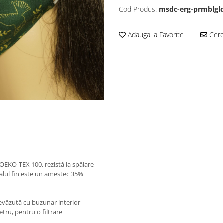
Cod Produs:
msdc-erg-prmblgl
Adauga la Favorite
Cere 
 OEKO-TEX 100, rezistă la spălare
ialul fin este un amestec 35%
revăzută cu buzunar interior
tru, pentru o filtrare