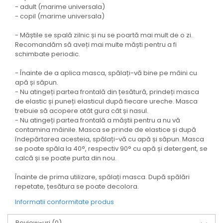
- adult (marime universala)
- copil (marime universala)
- Măștile se spală zilnic și nu se poartă mai mult de o zi.
Recomandăm să aveți mai multe măști pentru a fi
schimbate periodic.
- Înainte de a aplica masca, spălați-vă bine pe mâini cu
apă și săpun.
- Nu atingeți partea frontală din țesătură, prindeți masca
de elastic și puneți elasticul după fiecare ureche. Masca
trebuie să acopere atât gura cât și nasul.
- Nu atingeți partea frontală a măștii pentru a nu vă
contamina mâinile. Masca se prinde de elastice și după
îndepărtarea acesteia, spălați-vă cu apă și săpun. Masca
se poate spăla la 40°, respectiv 90° cu apă și detergent, se
calcă și se poate purta din nou.
Înainte de prima utilizare, spălați masca. După spălări
repetate, țesătura se poate decolora.
Informatii conformitate produs
Review-uri
(0)