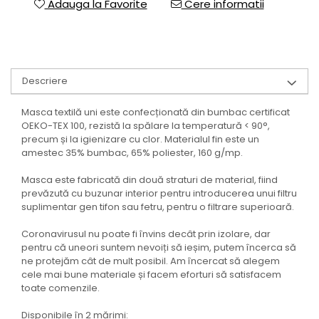
Adauga la Favorite
Cere informatii
Descriere
Masca textilă uni este confecționată din bumbac certificat
OEKO-TEX 100, rezistă la spălare la temperatură < 90°,
precum și la igienizare cu clor. Materialul fin este un
amestec 35% bumbac, 65% poliester, 160 g/mp.
Masca este fabricată din două straturi de material, fiind
prevăzută cu buzunar interior pentru introducerea unui filtru
suplimentar gen tifon sau fetru, pentru o filtrare superioară.
Coronavirusul nu poate fi învins decât prin izolare, dar
pentru că uneori suntem nevoiți să ieșim, putem încerca să
ne protejăm cât de mult posibil. Am încercat să alegem
cele mai bune materiale și facem eforturi să satisfacem
toate comenzile.
Disponibile în 2 mărimi: