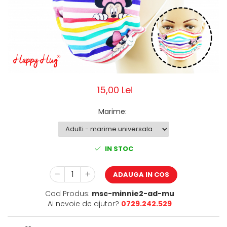
Pălării de Soare
15,00 Lei
Marime
:
IN STOC
ADAUGA IN COS
Cod Produs:
msc-minnie2-ad-mu
Ai nevoie de ajutor?
0729.242.529