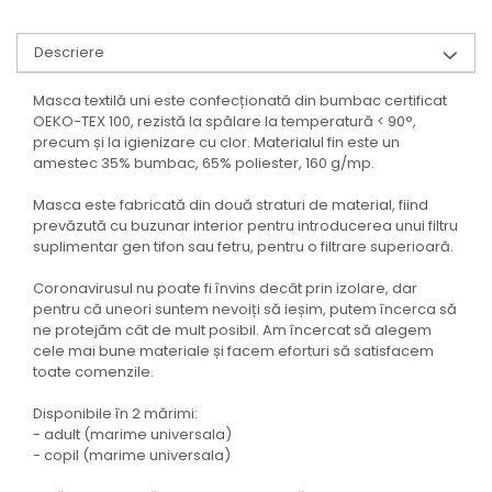
Descriere
Masca textilă uni este confecționată din bumbac certificat
OEKO-TEX 100, rezistă la spălare la temperatură < 90°,
precum și la igienizare cu clor. Materialul fin este un
amestec 35% bumbac, 65% poliester, 160 g/mp.
Masca este fabricată din două straturi de material, fiind
prevăzută cu buzunar interior pentru introducerea unui filtru
suplimentar gen tifon sau fetru, pentru o filtrare superioară.
Coronavirusul nu poate fi învins decât prin izolare, dar
pentru că uneori suntem nevoiți să ieșim, putem încerca să
ne protejăm cât de mult posibil. Am încercat să alegem
cele mai bune materiale și facem eforturi să satisfacem
toate comenzile.
Disponibile în 2 mărimi:
- adult (marime universala)
- copil (marime universala)