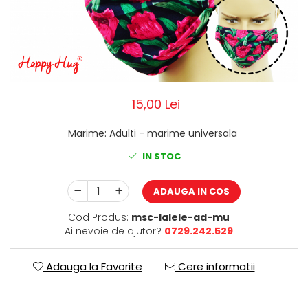
Pălării de Soare
15,00 Lei
Marime
:
Adulti - marime universala
IN STOC
ADAUGA IN COS
Cod Produs:
msc-lalele-ad-mu
Ai nevoie de ajutor?
0729.242.529
Adauga la Favorite
Cere informatii