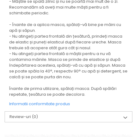
- Măștile se spală zilnic și nu se poartă mai mult de o zi.
Recomandăm să aveți mai multe măști pentru a fi
schimbate periodic.
- Înainte de a aplica masca, spălați-vă bine pe mâini cu
apă și săpun.
- Nu atingeți partea frontală din țesătură, prindeți masca
de elastic și puneți elasticul după fiecare ureche. Masca
trebuie să acopere atât gura cât și nasul.
- Nu atingeți partea frontală a măștii pentru a nu vă
contamina mâinile. Masca se prinde de elastice și după
îndepărtarea acesteia, spălați-vă cu apă și săpun. Masca
se poate spăla la 40°, respectiv 90° cu apă și detergent, se
calcă și se poate purta din nou.
Înainte de prima utilizare, spălați masca. După spălări
repetate, țesătura se poate decolora.
Informatii conformitate produs
Review-uri
(0)