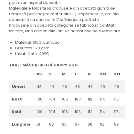
pentru un aspect deosebit.
Materialele folosite la produsele din această gamă se
remarcă prin finețea materialului și imprimeurile, croiala
deosebită cu anchior în V și finisajele perfecte.
Produsele din această categorie se fabrică în cantități
limitate, fiind disponibile într-un număr mic de exemplare.
Material: 100% bumbac
Greutate: 120 gsm
Lavabilitate: 40°C
TABEL MĂSURI BLUZĂ HAPPY HUG
XS
S
M
L
XL
2XL
3XL
Umeri
43
44
46
48
48
49
49
Bust
100
104
106
108
112
114
116
Șold
100
104
106
108
112
114
116
Lungime
61
63
65
67
68
68
69