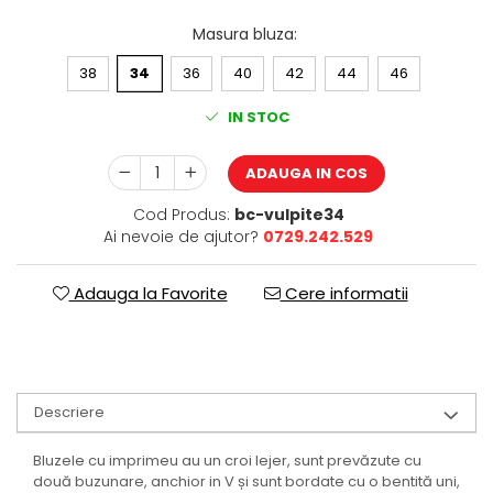
Masura bluza
:
38
34
36
40
42
44
46
IN STOC
ADAUGA IN COS
Cod Produs:
bc-vulpite34
Ai nevoie de ajutor?
0729.242.529
Adauga la Favorite
Cere informatii
Descriere
Bluzele cu imprimeu au un croi lejer, sunt prevăzute cu
două buzunare, anchior in V și sunt bordate cu o bentită uni,