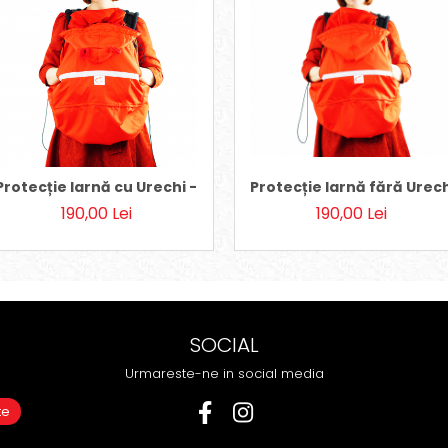
go/Kaki
Protecție Iarnă cu Urechi - Red/Red
Protecție Iarnă fără Urec
190,00 Lei
190,00 Lei
SOCIAL
Urmareste-ne in social media