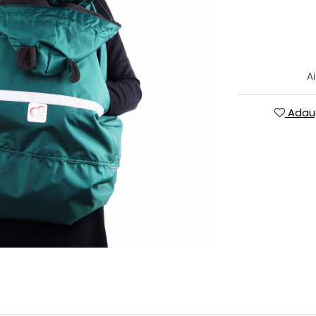
A
Adaug