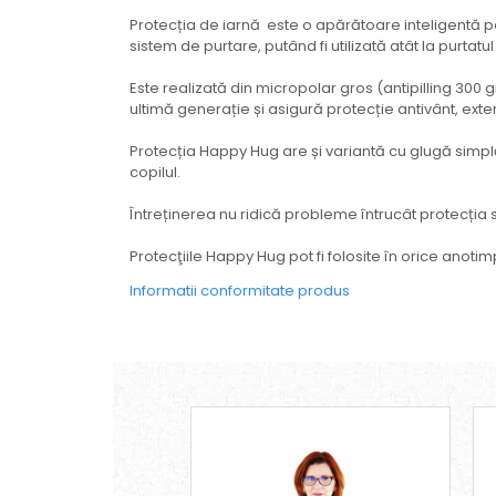
Protecția de iarnă este o apărătoare inteligentă pent
sistem de purtare, putând fi utilizată atât la purtatul 
Este realizată din micropolar gros (antipilling 300 
ultimă generație și asigură protecție antivânt, exte
Protecția Happy Hug are și variantă cu glugă simplă
copilul.
Întreținerea nu ridică probleme întrucât protecția s
Protecţiile Happy Hug pot fi folosite în orice anotimp
Informatii conformitate produs