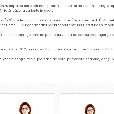
ru copiii pe care părinții îi poartă în orice fel de sistem – sling, wrap 
în față, cât și la varianta în spate.
grm/m2) la interior, iar la exterior microfibre (fâș impermeabil). Ambe
riorul este 100% impermeabil, iar interiorul este 100% călduros și moal
 sau cu urechiușe care se prinde cu velcro de corpul protecției și se
e spală la 40°C, nu se usucă prin centrifugare, nu se folosesc înălbitor
, atât în nopțile reci și ploioase de vară, primăvară, toamnă, dar și în z