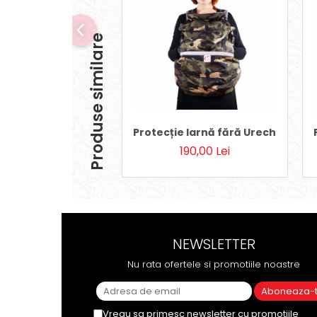
Produse similare
Protecție Iarnă fără Urechi - Car
190,00 Lei
NEWSLETTER
Nu rata ofertele si promotiile noastre
Vreau sa primesc newsletter cu promotiile