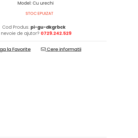
Model
:
Cu urechi
STOC EPUIZAT
Cod Produs:
pi-gu-dkgrbck
i nevoie de ajutor?
0729.242.529
a la Favorite
Cere informatii