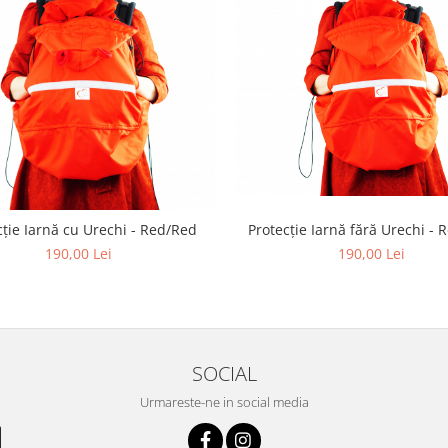
cție Iarnă cu Urechi - Red/Red
Protecție Iarnă fără Urechi -
190,00 Lei
190,00 Lei
SOCIAL
Urmareste-ne in social media