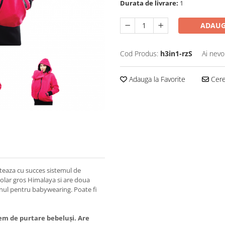
Durata de livrare:
1
ADAUG
Cod Produs:
h3in1-rzS
Ai nevo
Adauga la Favorite
Cere 
teaza cu succes sistemul de
polar gros Himalaya si are doua
 unul pentru babywearing. Poate fi
em de purtare bebeluși. Are