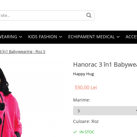
YWEARING
KIDS FASHION
ECHIPAMENT MEDICAL
ACCE
 în1 Babywearing - Roz S
Hanorac 3 în1 Babywea
Happy Hug
330,00 Lei
Marime
:
Culoare
:
Roz
IN STOC