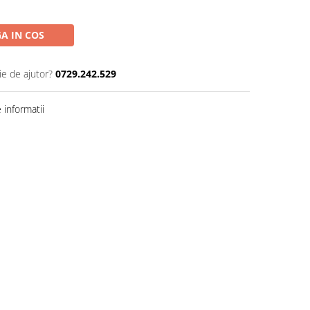
A IN COS
ie de ajutor?
0729.242.529
informatii