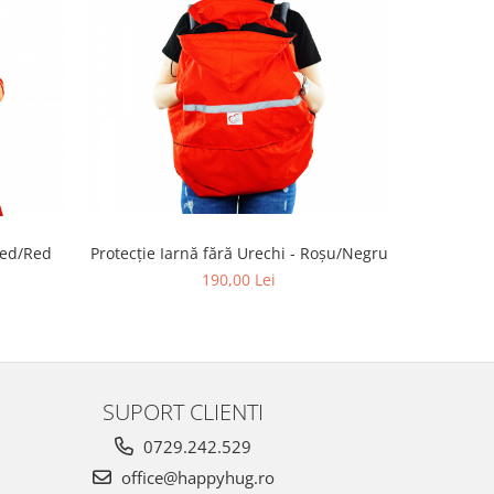
 Red/Red
Protecție Iarnă fără Urechi - Roșu/Negru
Protecție
190,00 Lei
SUPORT CLIENTI
0729.242.529
office@happyhug.ro