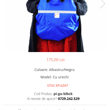
Pălării de Soare
175,00 Lei
Culoare
:
Albastru/Negru
Model
:
Cu urechi
STOC EPUIZAT
Cod Produs:
pi-gu-blbck
Ai nevoie de ajutor?
0729.242.529