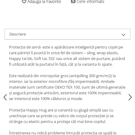
Adauga la Favorite
Cere informatii
Descriere
Protecția de iarnă este o apărătoare inteligentă pentru copiii pe
care părinții îi poartă în orice fel de sistem – sling, wrap elastic,
Happy tai bb, Soft tai, SSC sau orice alt sistem de purtare, putând
fi utilizată atât la purtatul în față, cât și la varianta în spate.
Este realizată din micropolar gros (antipilling 300 grm/m2) la
interior, iar la exterior microfibre (fâș impermeabil). Ambele
materiale sunt certificate OEKO TEX 100, sunt de ultimă generație
și asigură protecție antivânt, exteriorul este 100% impermeabil,
iar interiorul este 100% călduros și moale.
Protecția Happy Hug are și variantă cu glugă simplă sau cu
urechiușe care se prinde cu velcro de corpul protecției și se
strânge cu elastic pentru a proteja cât mai bine copilul.
Întreținerea nu ridică probleme întrucât protecția se spală la