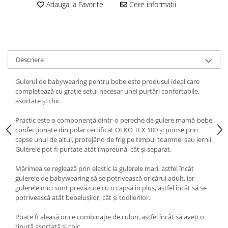
Adauga la Favorite
Cere informatii
Descriere
Gulerul de babywearing pentru bebe este produsul ideal care
completează cu grație setul necesar unei purtări confortabile,
asortate și chic.
Practic este o componență dintr-o pereche de gulere mamă-bebe
confecționate din polar certificat OEKO TEX 100 și prinse prin
capse unul de altul, protejând de frig pe timpul toamnei sau iernii.
Gulerele pot fi purtate atât împreună, cât și separat.
Mărimea se reglează prin elastic la gulerele mari, astfel încât
gulerele de babywearing să se potrivească oricărui adult, iar
gulerele mici sunt prevăzute cu o capsă în plus, astfel încât să se
potrivească atât bebelușilor, cât și todllerilor.
Poate fi aleasă orice combinație de culori, astfel încât să aveți o
ținută asortată și chic.