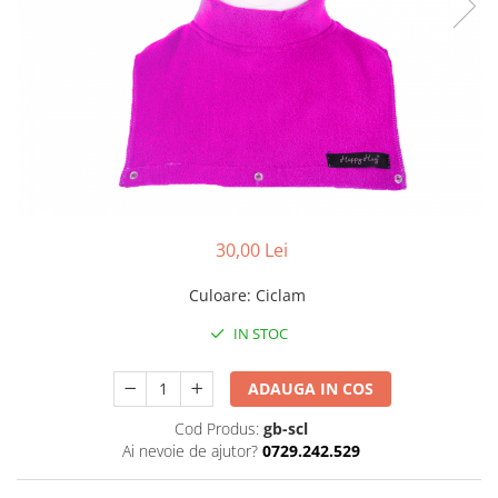
Pălării de Soare
30,00 Lei
Culoare
:
Ciclam
IN STOC
ADAUGA IN COS
Cod Produs:
gb-scl
Ai nevoie de ajutor?
0729.242.529