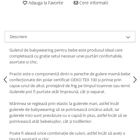
Adauga la Favorite
Cere informatii
Descriere
Gulerul de babywearing pentru bebe este produsul ideal care
completează cu grație setul necesar unei purtări confortabile,
asortate și chic.
Practic este o componență dintr-o pereche de gulere mamă-bebe
confecționate din polar certificat OEKO TEX 100 și prinse prin
capse unul de altul, protejând de frig pe timpul toamnei sau iernii.
Gulerele pot fi purtate atât împreună, cât și separat.
Mărimea se reglează prin elastic la gulerele mari, astfel încât
gulerele de babywearing să se potrivească oricărui adult, iar
gulerele mici sunt prevăzute cu o capsă în plus, astfel încât să se
potrivească atât bebelușilor, cât și todllerilor.
Poate fi aleasă orice combinație de culori, astfel încât să aveți o
ținută asortată și chic.