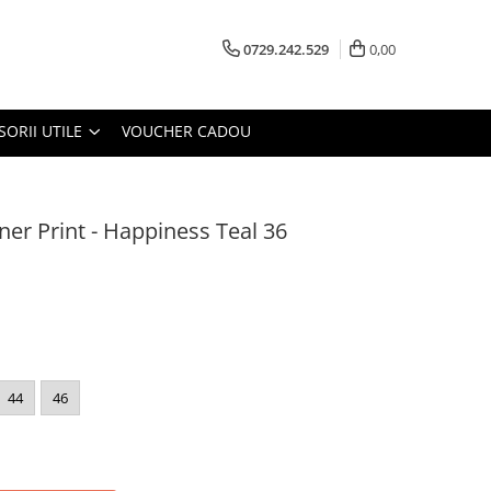
0729.242.529
0,00
SORII UTILE
VOUCHER CADOU
er Print - Happiness Teal 36
44
46