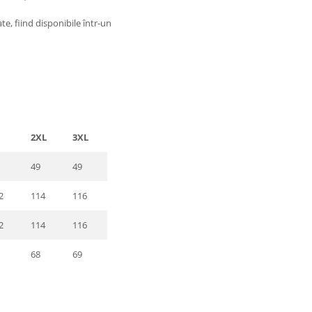
te, fiind disponibile într-un
2XL
3XL
49
49
2
114
116
2
114
116
68
69