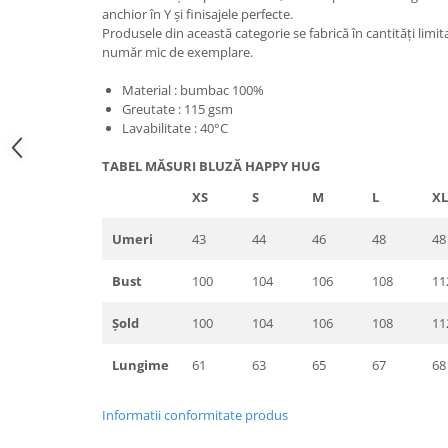
anchior în Y și finisajele perfecte.
Produsele din această categorie se fabrică în cantități limita
număr mic de exemplare.
Material : bumbac 100%
Greutate : 115 gsm
Lavabilitate : 40°C
TABEL MĂSURI BLUZĂ HAPPY HUG
XS
S
M
L
XL
Umeri
43
44
46
48
48
Bust
100
104
106
108
11
Șold
100
104
106
108
11
Lungime
61
63
65
67
68
Informatii conformitate produs