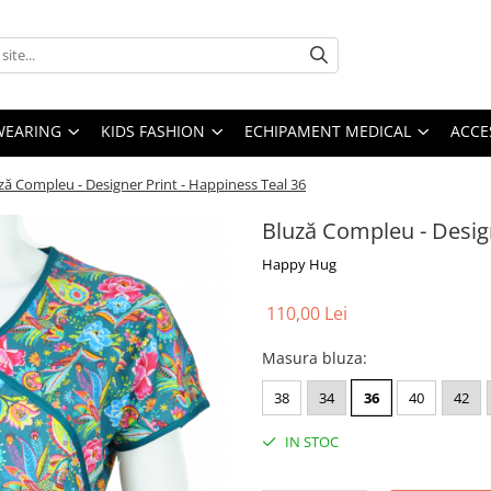
YWEARING
KIDS FASHION
ECHIPAMENT MEDICAL
ACCE
ză Compleu - Designer Print - Happiness Teal 36
Bluză Compleu - Design
Happy Hug
110,00 Lei
Masura bluza
:
38
34
36
40
42
IN STOC