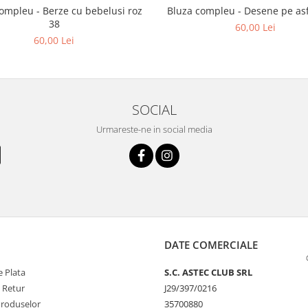
ompleu - Berze cu bebelusi roz
Bluza compleu - Desene pe asf
38
60,00 Lei
60,00 Lei
SOCIAL
Urmareste-ne in social media
DATE COMERCIALE
 Plata
S.C. ASTEC CLUB SRL
e Retur
J29/397/0216
Produselor
35700880