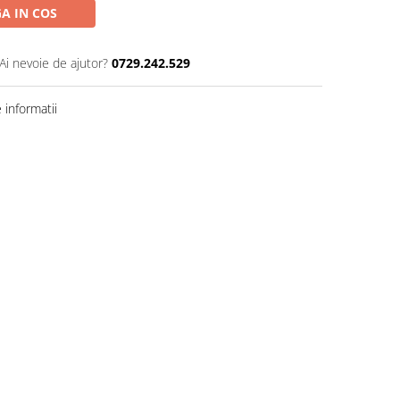
A IN COS
Ai nevoie de ajutor?
0729.242.529
informatii