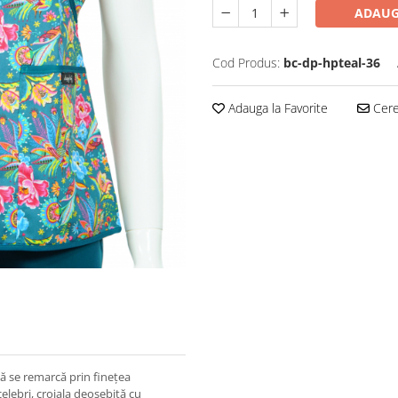
ADAUG
Cod Produs:
bc-dp-hpteal-36
Adauga la Favorite
Cere 
ă se remarcă prin finețea
celebri, croiala deosebită cu