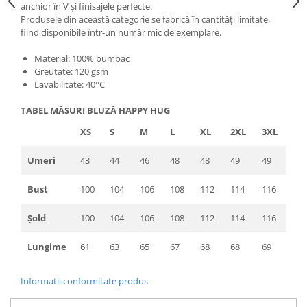
anchior în V și finisajele perfecte.
Produsele din această categorie se fabrică în cantități limitate,
fiind disponibile într-un număr mic de exemplare.
Material: 100% bumbac
Greutate: 120 gsm
Lavabilitate: 40°C
TABEL MĂSURI BLUZĂ HAPPY HUG
XS
S
M
L
XL
2XL
3XL
Umeri
43
44
46
48
48
49
49
Bust
100
104
106
108
112
114
116
Șold
100
104
106
108
112
114
116
Lungime
61
63
65
67
68
68
69
Informatii conformitate produs