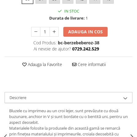
IN STOC
Durata de livrare:
1
ADAUGA IN COS
Cod Produs:
bc-berzebeberoz-38
Ai nevoie de ajutor?
0729.242.529
Adauga la Favorite
Cere informatii
Descriere
Bluzele cu imprimeu au un croi lejer, sunt prevăzute cu două
buzunare, anchior in V și sunt bordate cu o bentită uni, pentru un
aspect deosebit.
Materialele folosite la produsele din această gamă se remarcă
prin finețea materialului și imprimeurile, croiala deosebită cu