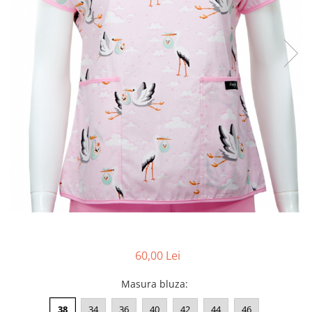
Pălării de Soare
60,00 Lei
Masura bluza
:
38
34
36
40
42
44
46