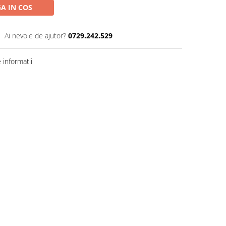
A IN COS
Ai nevoie de ajutor?
0729.242.529
informatii