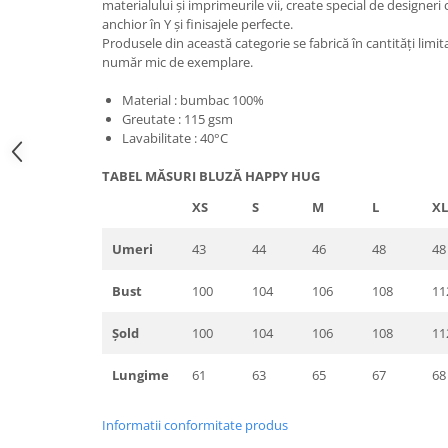
materialului și imprimeurile vii, create special de designeri 
anchior în Y și finisajele perfecte.
Produsele din această categorie se fabrică în cantități limita
număr mic de exemplare.
Material : bumbac 100%
Greutate : 115 gsm
Lavabilitate : 40°C
TABEL MĂSURI BLUZĂ HAPPY HUG
XS
S
M
L
XL
Umeri
43
44
46
48
48
Bust
100
104
106
108
11
Șold
100
104
106
108
11
Lungime
61
63
65
67
68
Informatii conformitate produs