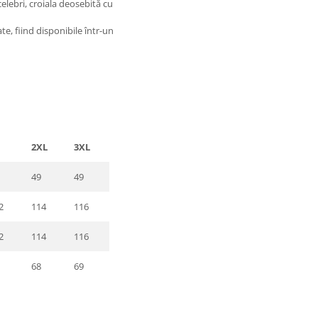
celebri, croiala deosebită cu
te, fiind disponibile într-un
2XL
3XL
49
49
2
114
116
2
114
116
68
69