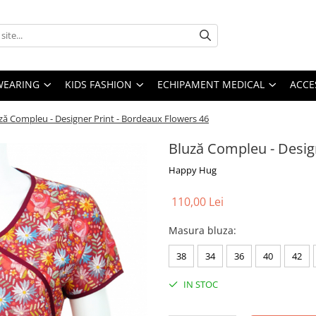
YWEARING
KIDS FASHION
ECHIPAMENT MEDICAL
ACCE
ză Compleu - Designer Print - Bordeaux Flowers 46
Bluză Compleu - Desig
Happy Hug
110,00 Lei
Masura bluza
:
38
34
36
40
42
IN STOC