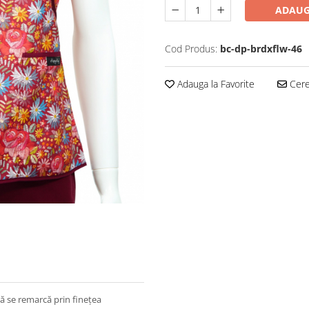
ADAUG
Cod Produs:
bc-dp-brdxflw-46
Adauga la Favorite
Cere 
ă se remarcă prin finețea