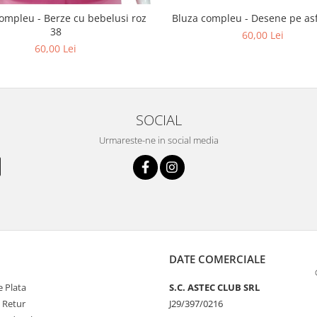
ompleu - Berze cu bebelusi roz
Bluza compleu - Desene pe asf
38
60,00 Lei
60,00 Lei
SOCIAL
Urmareste-ne in social media
DATE COMERCIALE
 Plata
S.C. ASTEC CLUB SRL
e Retur
J29/397/0216