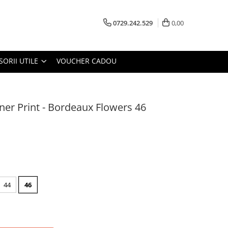
0729.242.529
0,00
SORII UTILE
VOUCHER CADOU
ner Print - Bordeaux Flowers 46
44
46