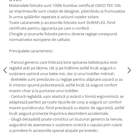
Materialele folosite sunt 100% bumbac certificat OEKO TEX 100,
iar imprimeurile sunt creații de designer, păstrându-şi frumusețea
în urma spălărilor repetate și acțiunii razelor solare.
Toate cataramele și accesoriile folosite sunt DURAFLEX, fiind
certificate pentru siguranța pe care o conferă .
Chingile și șnururile folosite pentru diverse reglaje corespund
normativelor europene de calitate.
Principalele caracteristici :
- Panoul generos care îmbracă bine spinarea bebelușului este
reglabil atât pe lățime, cât și pe înăltime astfel încât asigură o
susținere optimă unui bebe mic, dar și unui toddler măricel ;
- Bretelele sunt prevăzute cu reglaje pentru alăptare ușoară și au
în interior spumă poliuretanică, astfel încât să asigure confort
maxim chiar și la purtarea unui toddler;
- Centură reglabilă, ușor elastică și având o formă ergonomică, se
adaptează perfect pe toate tipurile de corp și asigură un confort
maxim purtătorului, fiind prevăzută cu elastic de siguranță, astfel
încât asigură protecție împotriva deschiderii accidentale;
- Glugă detașabilă poate constitui un buzunar generos la nevoie,
asigurând de asemenea o susținere corectă a capului prin rulare
și prindere în accesoriile special atașate pe bretele ;