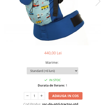
Pălării de Soare
440,00 Lei
Marime
:
IN STOC
Durata de livrare:
1
ADAUGA IN COS
Cod Produs:
ssc-dp-ptrl-tractor-std