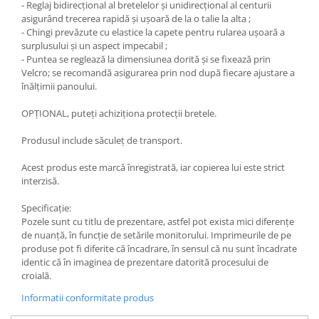
- Reglaj bidirecțional al bretelelor și unidirecțional al centurii
asigurând trecerea rapidă și ușoară de la o talie la alta ;
- Chingi prevăzute cu elastice la capete pentru rularea ușoară a
surplusului și un aspect impecabil ;
- Puntea se reglează la dimensiunea dorită și se fixează prin
Velcro; se recomandă asigurarea prin nod după fiecare ajustare a
înălțimii panoului.
OPȚIONAL, puteți achiziționa protecții bretele.
Produsul include săculeț de transport.
Acest produs este marcă înregistrată, iar copierea lui este strict
interzisă.
Specificație:
Pozele sunt cu titlu de prezentare, astfel pot exista mici diferențe
de nuanță, în funcție de setările monitorului. Imprimeurile de pe
produse pot fi diferite că încadrare, în sensul că nu sunt încadrate
identic că în imaginea de prezentare datorită procesului de
croială.
Informatii conformitate produs