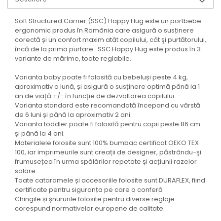
Soft Structured Carrier (SSC) Happy Hug este un portbebe
ergonomic produs în România care asigură o susținere
corectă și un confort maxim atât copilului, cât şi purtătorului,
încă de la prima purtare . SSC Happy Hug este produs în 3
variante de mărime, toate reglabile.
Varianta baby poate fi folosită cu bebeluși peste 4 kg,
aproximativ o lună, și asigură o susținere optimă până la 1
an de viață +/- în funcție de dezvoltarea copilului.
Varianta standard este recomandată începand cu vârstă
de 6 luni și până la aproximativ 2 ani.
Varianta toddler poate fi folosită pentru copii peste 86 cm
și până la 4 ani.
Materialele folosite sunt 100% bumbac certificat OEKO TEX
100, iar imprimeurile sunt creații de designer, păstrându-şi
frumusețea în urma spălărilor repetate și acțiunii razelor
solare.
Toate cataramele și accesoriile folosite sunt DURAFLEX, fiind
certificate pentru siguranța pe care o conferă .
Chingile și șnururile folosite pentru diverse reglaje
corespund normativelor europene de calitate.