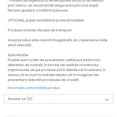
- Puntea se reglează la dimensiunea dorită și se fixează
prin Velcro; se recomandă asigurarea prin nod după
fiecare ajustare a înălțimii panoului.
OPȚIONAL, puteți achiziționa protecții bretele.
Produsul include săculeț de transport.
Acest produs este marcă înregistrată, iar copierea lui este
strict interzisă.
Specificație:
Pozele sunt cu titlu de prezentare, astfel pot exista mici
diferențe de nuanță, în funcție de setările monitorului.
Imprimeurile de pe produse pot fi diferite că încadrare, în
sensul că nu sunt încadrate identic că în imaginea de
prezentare datorită procesului de croială.
Informatii conformitate produs
Review-uri
(0)