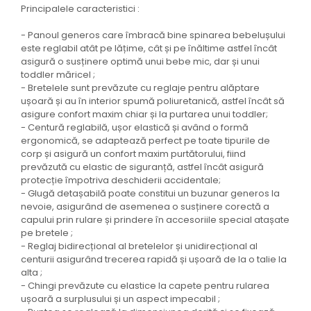
Principalele caracteristici :
- Panoul generos care îmbracă bine spinarea bebelușului
este reglabil atât pe lățime, cât și pe înăltime astfel încât
asigură o susținere optimă unui bebe mic, dar și unui
toddler măricel ;
- Bretelele sunt prevăzute cu reglaje pentru alăptare
ușoară și au în interior spumă poliuretanică, astfel încât să
asigure confort maxim chiar și la purtarea unui toddler;
- Centură reglabilă, ușor elastică și având o formă
ergonomică, se adaptează perfect pe toate tipurile de
corp și asigură un confort maxim purtătorului, fiind
prevăzută cu elastic de siguranță, astfel încât asigură
protecție împotriva deschiderii accidentale;
- Glugă detașabilă poate constitui un buzunar generos la
nevoie, asigurând de asemenea o susținere corectă a
capului prin rulare și prindere în accesoriile special atașate
pe bretele ;
- Reglaj bidirecțional al bretelelor și unidirecțional al
centurii asigurând trecerea rapidă și ușoară de la o talie la
alta ;
- Chingi prevăzute cu elastice la capete pentru rularea
ușoară a surplusului și un aspect impecabil ;