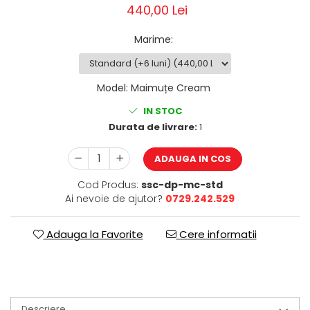
440,00 Lei
Marime
:
Model
:
Maimuțe Cream
IN STOC
Durata de livrare:
1
ADAUGA IN COS
Cod Produs:
ssc-dp-mc-std
Ai nevoie de ajutor?
0729.242.529
Adauga la Favorite
Cere informatii
Descriere