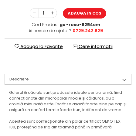
ADAUGA IN COS
Cod Produs:
gc -rosu-5254cm
Ai nevoie de ajutor?
0729.242.529
Adauga la Favorite
Cere informatii
Descriere
Gulerul & căciula sunt produsele ideale pentru iarnă, fiind
confecționate din micropolar moale și călduros, au o
croială minunată astfel încât se așază foarte bine pe cap și
asigură un confort termic foarte bun, indiferent de vreme.
Acestea sunt confecționate din polar certificat OEKO TEX
100, protejând de frig din toamnă până in primăvară.