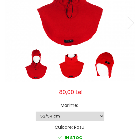
Pălării de Soare
80,00 Lei
Marime
:
Culoare
:
Rosu
IN STOC