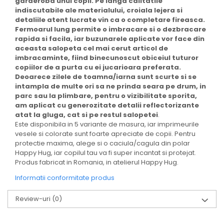
garderoba unui copil. Pe langa calitatile
indiscutabile ale materialului, croiala lejera si
detaliile atent lucrate vin ca o completare fireasca.
Fermoarul lung permite o imbracare si o dezbracare
rapida si facila, iar buzunarele aplicate vor face din
aceasta salopeta cel mai cerut articol de
imbracaminte, fiind binecunoscut obiceiul tuturor
copiilor de a purta cu ei jucarioara preferata.
Deoarece zilele de toamna/iarna sunt scurte si se
intampla de multe ori sa ne prinda seara pe drum, in
parc sau la plimbare, pentru o vizibilitate sporita,
am aplicat cu generozitate detalii reflectorizante
atat la gluga, cat si pe restul salopetei
.
Este disponibila in 5 variante de masura, iar imprimeurile
vesele si colorate sunt foarte apreciate de copii. Pentru
protectie maxima, alege si o caciula/cagula din polar
Happy Hug, iar copilul tau va fi super incantat si protejat.
Produs fabricat in Romania, in atelierul Happy Hug.
Informatii conformitate produs
Review-uri
(0)