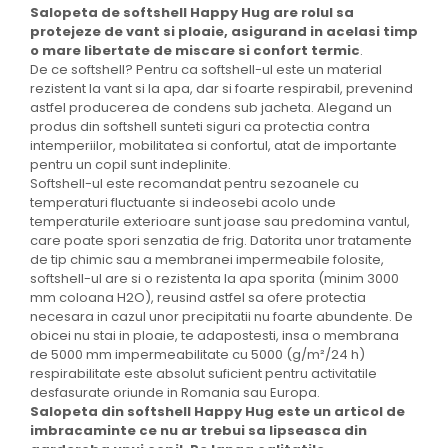
Salopeta de softshell Happy Hug
are rolul sa
protejeze de vant si ploaie, asigurand in acelasi timp
o mare libertate de miscare si confort termic
.
De ce softshell? Pentru ca softshell-ul este un material
rezistent la vant si la apa, dar si foarte respirabil, prevenind
astfel producerea de condens sub jacheta. Alegand un
produs din softshell sunteti siguri ca protectia contra
intemperiilor, mobilitatea si confortul, atat de importante
pentru un copil sunt indeplinite.
Softshell-ul este recomandat pentru sezoanele cu
temperaturi fluctuante si indeosebi acolo unde
temperaturile exterioare sunt joase sau predomina vantul,
care poate spori senzatia de frig. Datorita unor tratamente
de tip chimic sau a membranei impermeabile folosite,
softshell-ul are si o rezistenta la apa sporita (minim 3000
mm coloana H2O), reusind astfel sa ofere protectia
necesara in cazul unor precipitatii nu foarte abundente. De
obicei nu stai in ploaie, te adapostesti, insa o membrana
de 5000 mm impermeabilitate cu 5000 (g/m²/24 h)
respirabilitate este absolut suficient pentru activitatile
desfasurate oriunde in Romania sau Europa.
Salopeta din softshell Happy Hug este un articol de
imbracaminte ce nu ar trebui sa lipseasca din