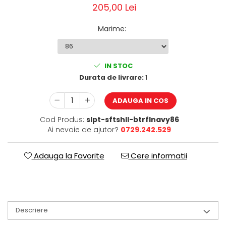
205,00 Lei
Marime
:
IN STOC
Durata de livrare:
1
ADAUGA IN COS
Cod Produs:
slpt-sftshll-btrflnavy86
Ai nevoie de ajutor?
0729.242.529
Adauga la Favorite
Cere informatii
Descriere