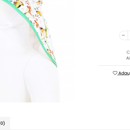
C
A
Adaug
(0)