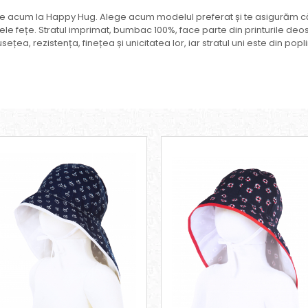
e acum la Happy Hug. Alege acum modelul preferat și te asigurăm că 
bele fețe. Stratul imprimat, bumbac 100%, face parte din printurile deo
a, rezistența, finețea și unicitatea lor, iar stratul uni este din pop