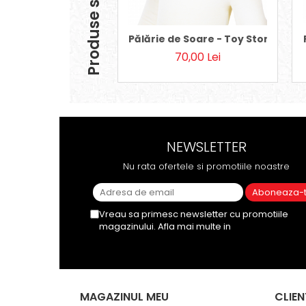
Produse similare
Pălărie de Soare - Toy Story
70,00 Lei
NEWSLETTER
Nu rata ofertele si promotiile noastre
Vreau sa primesc newsletter cu promotiile
magazinului. Afla mai multe in
Politica de
Confidentialitate
MAGAZINUL MEU
CLIEN