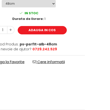
IN STOC
Durata de livrare:
1
ADAUGA IN COS
od Produs:
ps-psrflt-alb-48cm
i nevoie de ajutor?
0729.242.529
a la Favorite
Cere informatii