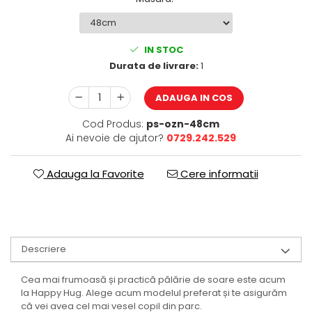
IN STOC
Durata de livrare:
1
ADAUGA IN COS
Cod Produs:
ps-ozn-48cm
Ai nevoie de ajutor?
0729.242.529
Adauga la Favorite
Cere informatii
Descriere
Cea mai frumoasă și practică pălărie de soare este acum
la Happy Hug. Alege acum modelul preferat și te asigurăm
că vei avea cel mai vesel copil din parc.