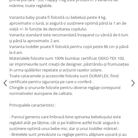
mărime, toate reglabile.
Varianta baby poate fi folosită cu bebeluși peste 4 kg,
aproximativ o lună, și asigură o susținere optimă până la 1 an de
viață +/- în funcție de dezvoltarea copilului.
Varianta standard este recomandată începand cu vârstă de 6 luni
și până la aproximativ 2 ani.
Varianta toddler poate fi folosită pentru copii peste 86 cm și până
la 4 ani.
Materialele folosite sunt 100% bumbac certificat OEKO TEX 100,
iar imprimeurile sunt creații de designer, păstrându-şi frumusețea
în urma spălărilor repetate și acțiunii razelor solare.
Toate cataramele și accesoriile folosite sunt DURAFLEX, fiind
certificate pentru siguranța pe care o conferă .
Chingile și șnururile folosite pentru diverse reglaje corespund
normativelor europene de calitate.
Principalele caracteristici :
- Panoul generos care îmbracă bine spinarea bebelușului este
reglabil atât pe lățime, cât și pe înăltime astfel încât asigură o
susținere optimă unui bebe mic, dar și unui toddler măricel ;
- Bretelele sunt prevăzute cu reglaje pentru alăptare ușoară și au