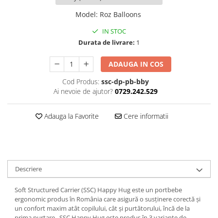
Model
:
Roz Balloons
IN STOC
Durata de livrare:
1
ADAUGA IN COS
Cod Produs:
ssc-dp-pb-bby
Ai nevoie de ajutor?
0729.242.529
Adauga la Favorite
Cere informatii
Descriere
Soft Structured Carrier (SSC) Happy Hug este un portbebe
ergonomic produs în România care asigură o susținere corectă și
un confort maxim atât copilului, cât şi purtătorului, încă de la
prima purtare . SSC Happy Hug este produs în 3 variante de