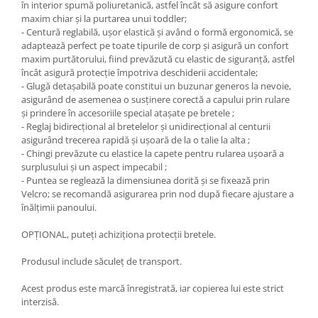
în interior spumă poliuretanică, astfel încât să asigure confort
maxim chiar și la purtarea unui toddler;
- Centură reglabilă, ușor elastică și având o formă ergonomică, se
adaptează perfect pe toate tipurile de corp și asigură un confort
maxim purtătorului, fiind prevăzută cu elastic de siguranță, astfel
încât asigură protecție împotriva deschiderii accidentale;
- Glugă detașabilă poate constitui un buzunar generos la nevoie,
asigurând de asemenea o susținere corectă a capului prin rulare
și prindere în accesoriile special atașate pe bretele ;
- Reglaj bidirecțional al bretelelor și unidirecțional al centurii
asigurând trecerea rapidă și ușoară de la o talie la alta ;
- Chingi prevăzute cu elastice la capete pentru rularea ușoară a
surplusului și un aspect impecabil ;
- Puntea se reglează la dimensiunea dorită și se fixează prin
Velcro; se recomandă asigurarea prin nod după fiecare ajustare a
înălțimii panoului.
OPȚIONAL, puteți achiziționa protecții bretele.
Produsul include săculeț de transport.
Acest produs este marcă înregistrată, iar copierea lui este strict
interzisă.