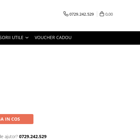
0729.242.529
0,00
SORII UTILE
VOUCHER CADOU
u
A IN COS
de ajutor?
0729.242.529