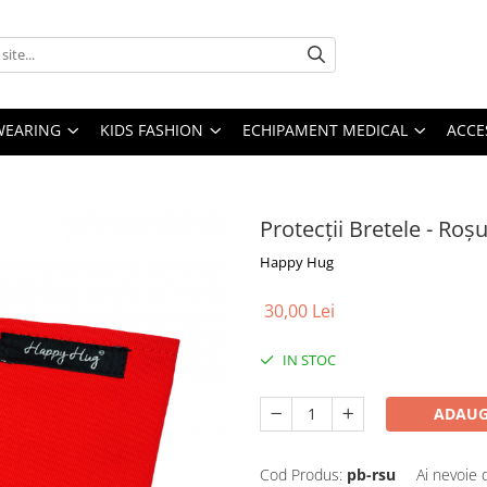
YWEARING
KIDS FASHION
ECHIPAMENT MEDICAL
ACCE
Protecții Bretele - Roș
Happy Hug
30,00 Lei
IN STOC
ADAUG
Cod Produs:
pb-rsu
Ai nevoie 