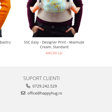
lbastru
SSC Easy - Designer Print - Maimuțe
W
Cream, Standard
440,00 Lei
SUPORT CLIENTI
0729.242.529
office@happyhug.ro