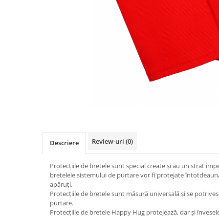
Pălării de Soare
Review-uri
(0)
Descriere
Protecțiile de bretele sunt special create și au un strat impe
bretelele sistemului de purtare vor fi protejate întotdeaun
apăruți.
Protecțiile de bretele sunt măsură universală și se potrive
purtare.
Protecțiile de bretele Happy Hug protejează, dar și învesele