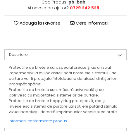
Cod Produs:
pb-bab
Ai nevoie de ajutor?
0729.242.529
Adauga la Favorite
Cere informatii
Descriere
Protecțiile de bretele sunt special create și au un strat
impermeabil la mijloc astfel încât bretelele sistemului de
purtare vor fi protejate întotdeauna de atacul dințișorilor
proaspăt apăruți.
Protecțiile de bretele sunt măsură universală și se
potrivesc cu majoritatea sistemelor de purtare.
Protecțiile de bretele Happy Hug protejează, dar și
înveselesc sistemul de purtare utilizat, ele putând stimula
vizual bebelușul datorită imprimeurilor vesele și colorate.
Informatii conformitate produs