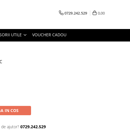
0729.242.529
0,00
SORII UTILE
VOUCHER CADOU
c
A IN COS
 de ajutor?
0729.242.529