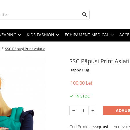
YWEARING
KIDS FASHION
ECHIPAMENT MEDICAL
ACCE
 /
SSC Păpuși Print Asiatic
SSC Păpuși Print Asiati
Happy Hug
100,00 Lei
IN STOC
ADAUG
Cod Produs:
sscp-asi
Ai nevoie