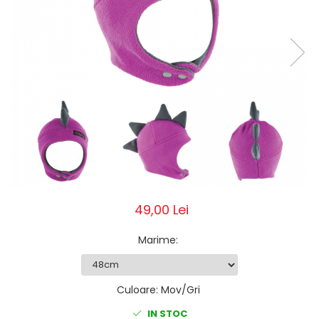
Pălării de Soare
49,00 Lei
Marime
:
Culoare
:
Mov/Gri
IN STOC