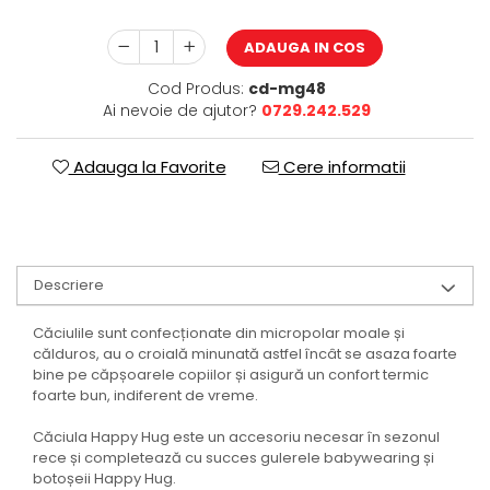
ADAUGA IN COS
Cod Produs:
cd-mg48
Ai nevoie de ajutor?
0729.242.529
Adauga la Favorite
Cere informatii
Descriere
Căciulile sunt confecționate din micropolar moale și
călduros, au o croială minunată astfel încât se asaza foarte
bine pe căpșoarele copiilor și asigură un confort termic
foarte bun, indiferent de vreme.
Căciula Happy Hug este un accesoriu necesar în sezonul
rece și completează cu succes gulerele babywearing și
botoșeii Happy Hug.