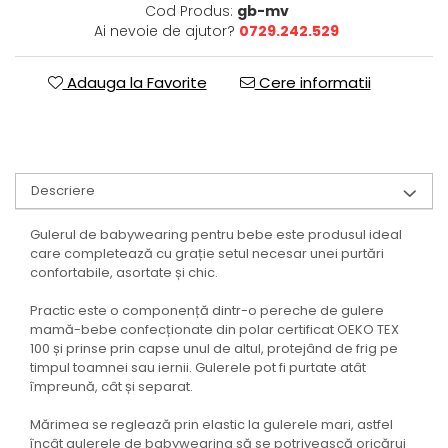
Cod Produs:
gb-mv
Ai nevoie de ajutor?
0729.242.529
Adauga la Favorite
Cere informatii
Descriere
Gulerul de babywearing pentru bebe este produsul ideal
care completează cu grație setul necesar unei purtări
confortabile, asortate și chic.
Practic este o componență dintr-o pereche de gulere
mamă-bebe confecționate din polar certificat OEKO TEX
100 și prinse prin capse unul de altul, protejând de frig pe
timpul toamnei sau iernii. Gulerele pot fi purtate atât
împreună, cât și separat.
Mărimea se reglează prin elastic la gulerele mari, astfel
încât gulerele de babywearing să se potrivească oricărui