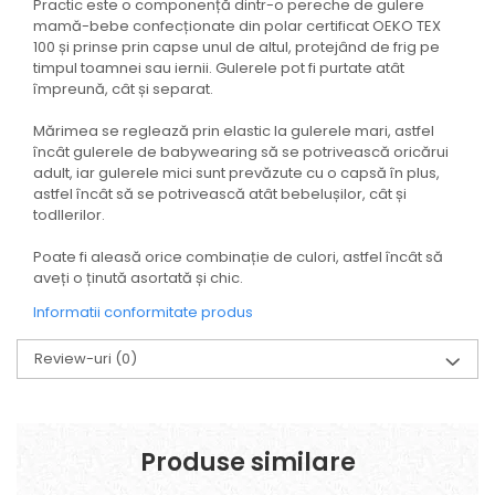
Practic este o componență dintr-o pereche de gulere
mamă-bebe confecționate din polar certificat OEKO TEX
100 și prinse prin capse unul de altul, protejând de frig pe
timpul toamnei sau iernii. Gulerele pot fi purtate atât
împreună, cât și separat.
Mărimea se reglează prin elastic la gulerele mari, astfel
încât gulerele de babywearing să se potrivească oricărui
adult, iar gulerele mici sunt prevăzute cu o capsă în plus,
astfel încât să se potrivească atât bebelușilor, cât și
todllerilor.
Poate fi aleasă orice combinație de culori, astfel încât să
aveți o ținută asortată și chic.
Informatii conformitate produs
Review-uri
(0)
Produse similare