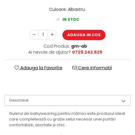
Culoare
:
Albastru
IN STOC
ADAUGA IN COS
Cod Produs:
gm-ab
Ai nevoie de ajutor?
0729.242.529
Adauga la Favorite
Cere informatii
Descriere
Gulerul de babywearing pentru mămici este produsul ideal
care completează cu grație setul necesar unei purtări
confortabile, asortate și chic.