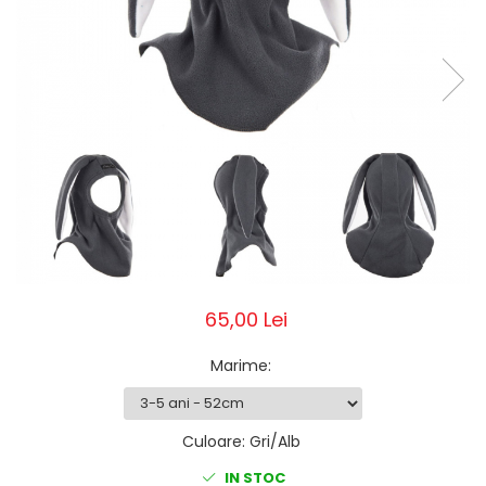
Pălării de Soare
65,00 Lei
Marime
:
Culoare
:
Gri/Alb
IN STOC