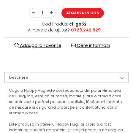
ADAUGA IN COS
Cod Produs:
ci-ga52
Ai nevoie de ajutor?
0729.242.529
Adauga la Favorite
Cere informatii
Descriere
Cagula Happy Hug este confecționată din polar Himalaya
de 300g/mp, este călduroasă, moale și are o croială care
se potrivește perfect pe capul copilului, lăsându-i libertate
de mișcare și asigurând protecție și confort atunci când
vremea o cere.
Este produsă în atelierul Happy Hug, iar croiala a fost
indealung studiată de specialiștii noștri pentru a ne asigura