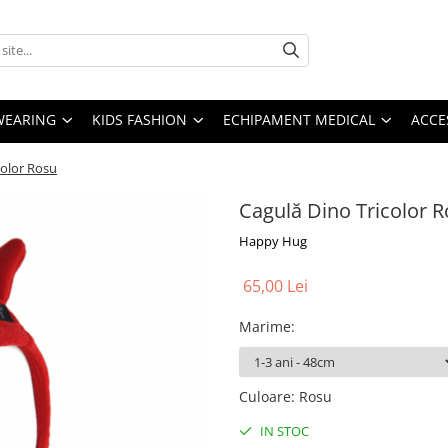
YWEARING
KIDS FASHION
ECHIPAMENT MEDICAL
ACCE
color Rosu
Cagulă Dino Tricolor 
Happy Hug
65,00 Lei
Marime
:
Culoare
:
Rosu
IN STOC