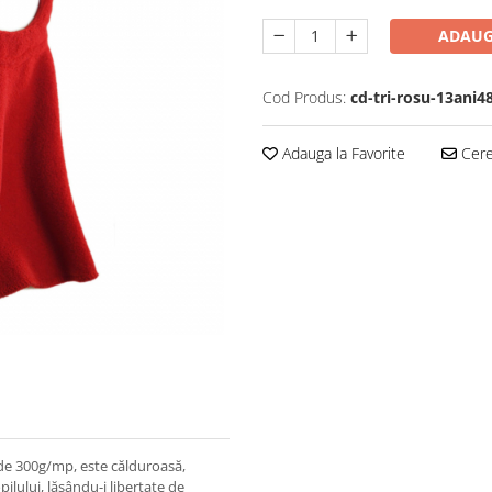
ADAUG
Cod Produs:
cd-tri-rosu-13ani
Adauga la Favorite
Cere 
de 300g/mp, este călduroasă,
pilului, lăsându-i libertate de