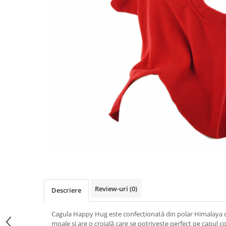
Pălării de Soare
Review-uri
(0)
Descriere
Cagula Happy Hug este confecționată din polar Himalaya 
moale și are o croială care se potrivește perfect pe capul co