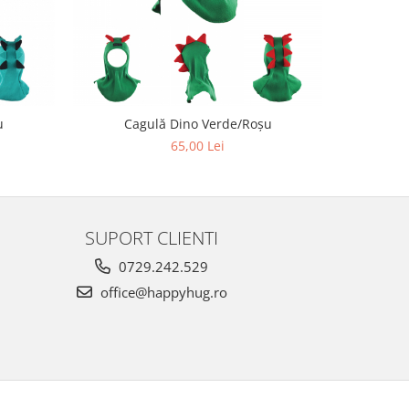
u
Cagulă Dino Verde/Roșu
Ca
65,00 Lei
SUPORT CLIENTI
0729.242.529
office@happyhug.ro