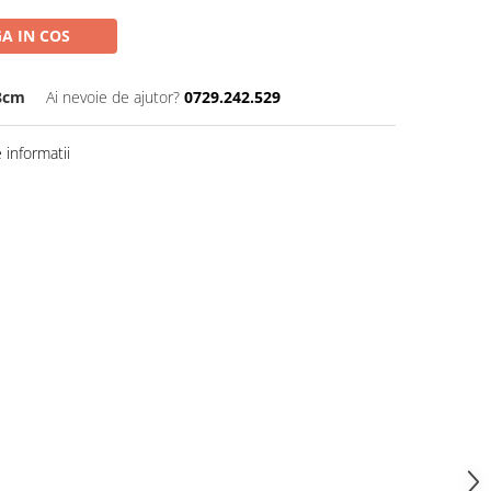
A IN COS
48cm
Ai nevoie de ajutor?
0729.242.529
informatii