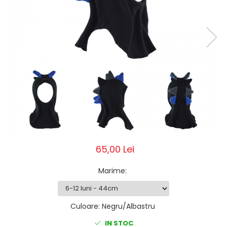
Pălării de Soare
65,00 Lei
Marime
:
Culoare
:
Negru/Albastru
IN STOC