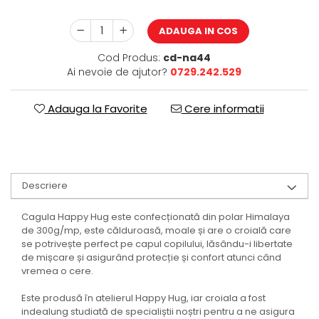
ADAUGA IN COS
Cod Produs:
cd-na44
Ai nevoie de ajutor?
0729.242.529
Adauga la Favorite
Cere informatii
Descriere
Cagula Happy Hug este confecționată din polar Himalaya
de 300g/mp, este călduroasă, moale și are o croială care
se potrivește perfect pe capul copilului, lăsându-i libertate
de mișcare și asigurând protecție și confort atunci când
vremea o cere.
Este produsă în atelierul Happy Hug, iar croiala a fost
indealung studiată de specialiștii noștri pentru a ne asigura