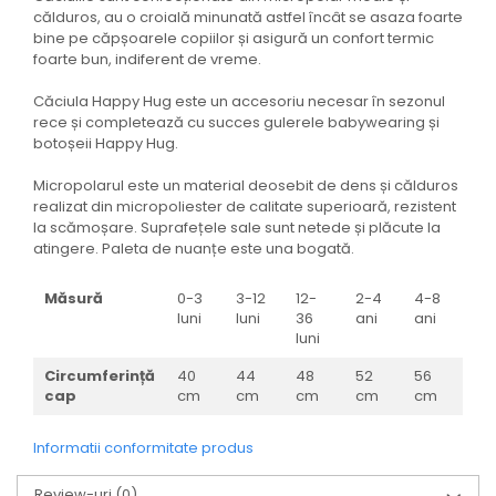
călduros, au o croială minunată astfel încât se asaza foarte
bine pe căpșoarele copiilor și asigură un confort termic
foarte bun, indiferent de vreme.
Căciula Happy Hug este un accesoriu necesar în sezonul
rece și completează cu succes gulerele babywearing și
botoșeii Happy Hug.
Micropolarul este un material deosebit de dens și călduros
realizat din micropoliester de calitate superioară, rezistent
la scămoșare. Suprafețele sale sunt netede și plăcute la
atingere. Paleta de nuanțe este una bogată.
Măsură
0-3
3-12
12-
2-4
4-8
luni
luni
36
ani
ani
luni
Circumferință
40
44
48
52
56
cap
cm
cm
cm
cm
cm
Informatii conformitate produs
Review-uri
(0)