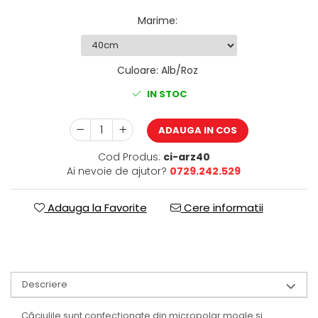
Marime
:
Culoare
:
Alb/Roz
IN STOC
ADAUGA IN COS
Cod Produs:
ci-arz40
Ai nevoie de ajutor?
0729.242.529
Adauga la Favorite
Cere informatii
Descriere
Căciulile sunt confecționate din micropolar moale și