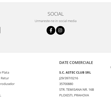
SOCIAL
Urmareste-ne in social media
DATE COMERCIALE
 Plata
S.C. ASTEC CLUB SRL
e Retur
J29/397/0216
Produselor
35700880
STR. TEMISANA NR. 16B
L
PLOIESTI, PRAHOVA