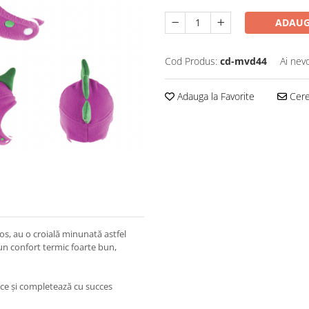
ADAUG
Cod Produs:
cd-mvd44
Ai nev
Adauga la Favorite
Cere 
os, au o croială minunată astfel
 un confort termic foarte bun,
ce și completează cu succes