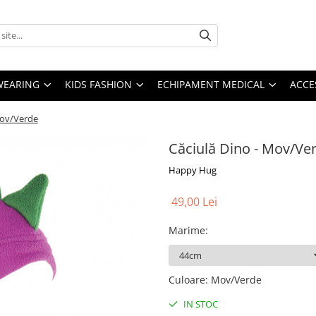
YWEARING
KIDS FASHION
ECHIPAMENT MEDICAL
ACCE
Mov/Verde
Căciulă Dino - Mov/Ve
Happy Hug
49,00 Lei
Marime
:
Culoare
:
Mov/Verde
IN STOC