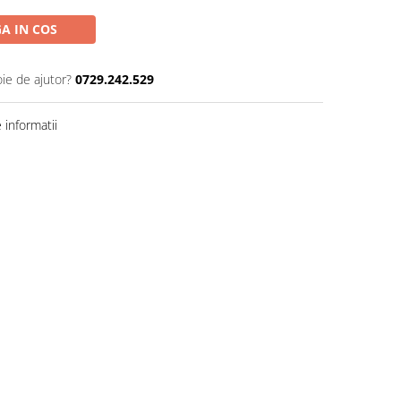
A IN COS
oie de ajutor?
0729.242.529
informatii