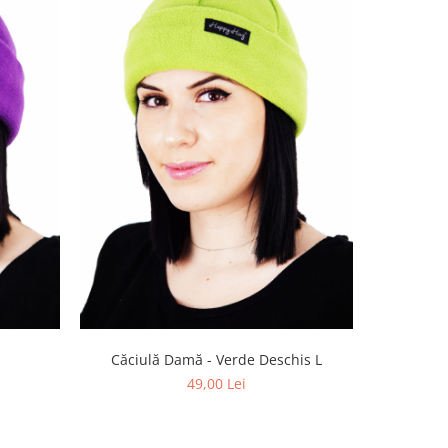
Căciulă Damă - Verde Deschis L
Căciulă 
49,00 Lei