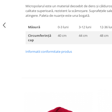
Micropolarul este un material deosebit de dens și călduros 
calitate superioară, rezistent la scămoșare. Suprafețele sal
atingere. Paleta de nuanțe este una bogată.
Măsură
0-3 luni
3-12 luni
12-36 lu
Circumferință
40 cm
44 cm
48 cm
cap
Informatii conformitate produs