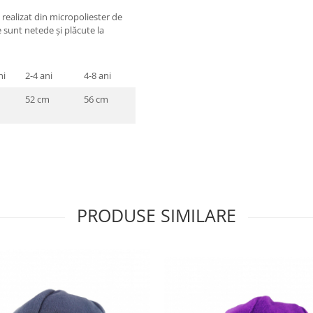
realizat din micropoliester de
e sunt netede și plăcute la
ni
2-4 ani
4-8 ani
52 cm
56 cm
PRODUSE SIMILARE