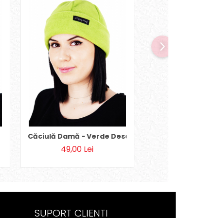
Căciulă Damă - Verde Deschis L
Căciulă Damă cu C
49,00 Lei
49,00 Lei
SUPORT CLIENTI