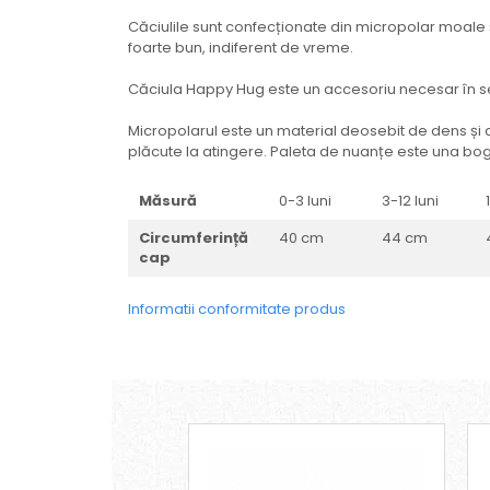
Căciulile sunt confecționate din micropolar moale ș
foarte bun, indiferent de vreme.
Căciula Happy Hug este un accesoriu necesar în s
Micropolarul este un material deosebit de dens și c
plăcute la atingere. Paleta de nuanțe este una bo
Măsură
0-3 luni
3-12 luni
Circumferință
40 cm
44 cm
cap
Informatii conformitate produs