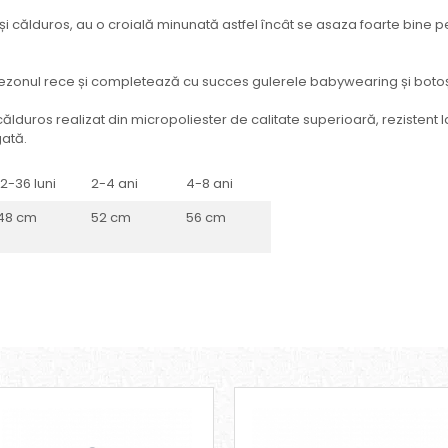
i călduros, au o croială minunată astfel încât se asaza foarte bine p
ezonul rece și completează cu succes gulerele babywearing și boto
ălduros realizat din micropoliester de calitate superioară, rezistent
gată.
12-36 luni
2-4 ani
4-8 ani
48 cm
52 cm
56 cm