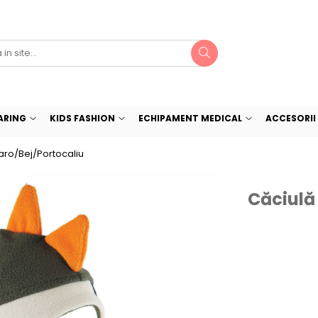
ARING
KIDS FASHION
ECHIPAMENT MEDICAL
ACCESORII 
aro/Bej/Portocaliu
Căciulă