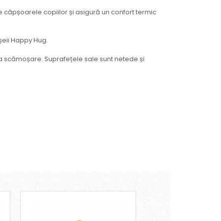
e căpșoarele copiilor și asigură un confort termic
șeii Happy Hug.
 la scămoșare. Suprafețele sale sunt netede și