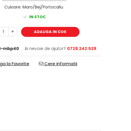
Culoare
:
Maro/Bej/Portocaliu
IN STOC
ADAUGA IN COS
d-mbp40
Ai nevoie de ajutor?
0729.242.529
a la Favorite
Cere informatii